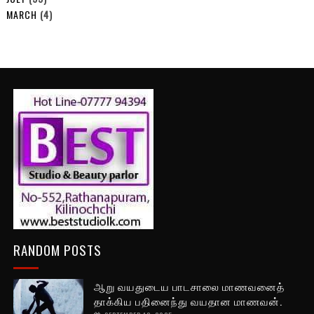
MARCH
(4)
RANDOM POSTS
ஆறு வயதுடைய பாடசாலை மாணவனைத்
தாக்கிய பதினைந்து வயதான மாணவன்.