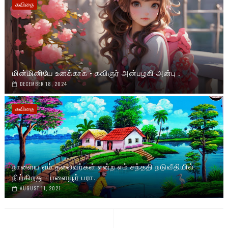
கவிதை
மின்மினியே உனக்காக - கவிஞர் அன்பழகி அன்பு .
DECEMBER 18, 2024
கவிதை
நாளைய எம் தலைவர்கள் என்ற எம் சந்ததி நடுவீதியில்
நிற்கிறது - பளையூர் பரா.
AUGUST 11, 2021