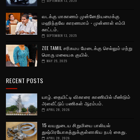
SEPTEMBER 13, 2025
வடக்கு மாகாணம் முன்னேறியமைக்கு
மஹிந்தவே காரணமாம் - முன்னாள் எம்பி
காட்டம்.
SEPTEMBER 13, 2025
ZEE TAMIL சரிகமப மேடைக்கு செல்லும் மற்று
மொரு மலையக குயில்.
MAY 25, 2025
RECENT POSTS
யாழ். தையிட்டி விகாரை காணியில் மீண்டும்
அளவீட்டுப் பணிகள் ஆரம்பம்.
APRIL 28, 2026
15 வயதுடைய சிறுமியை பாலியல்
துஷ்பிரயோகத்துக்குள்ளாகிய நபர் கைது.
APRIL 28, 2026