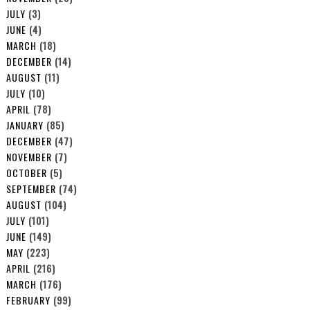
JULY
(3)
JUNE
(4)
MARCH
(18)
DECEMBER
(14)
AUGUST
(11)
JULY
(10)
APRIL
(78)
JANUARY
(85)
DECEMBER
(47)
NOVEMBER
(7)
OCTOBER
(5)
SEPTEMBER
(74)
AUGUST
(104)
JULY
(101)
JUNE
(149)
MAY
(223)
APRIL
(216)
MARCH
(176)
FEBRUARY
(99)