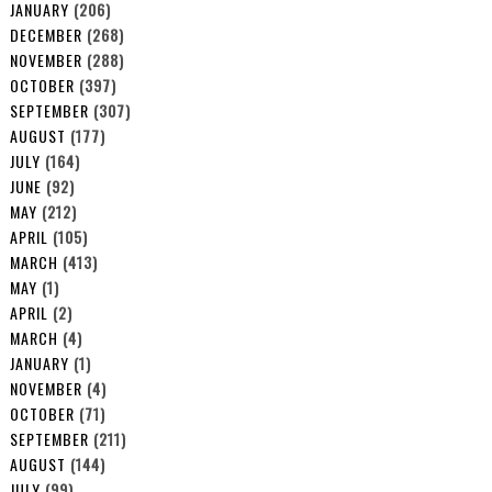
JANUARY
(206)
DECEMBER
(268)
NOVEMBER
(288)
OCTOBER
(397)
SEPTEMBER
(307)
AUGUST
(177)
JULY
(164)
JUNE
(92)
MAY
(212)
APRIL
(105)
MARCH
(413)
MAY
(1)
APRIL
(2)
MARCH
(4)
JANUARY
(1)
NOVEMBER
(4)
OCTOBER
(71)
SEPTEMBER
(211)
AUGUST
(144)
JULY
(99)