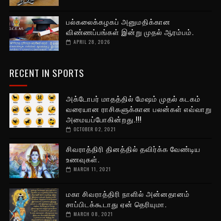
பல்கலைக்கழகப் அனுமதிக்கான
விண்ணப்பங்கள் இன்று முதல் ஆரம்பம்.
APRIL 28, 2026
RECENT IN SPORTS
அக்டோபர் மாதத்தில் மேஷம் முதல் கடகம்
வரையான ராசிகளுக்கான பலன்கள் எவ்வாறு
அமையப்போகின்றது.!!!
OCTOBER 02, 2021
சிவராத்திரி தினத்தில் தவிர்க்க வேண்டிய
உணவுகள்.
MARCH 11, 2021
மகா சிவராத்திரி நாளில் அன்னதானம்
சாப்பிடக்கூடாது ஏன் தெரியுமா.
MARCH 08, 2021