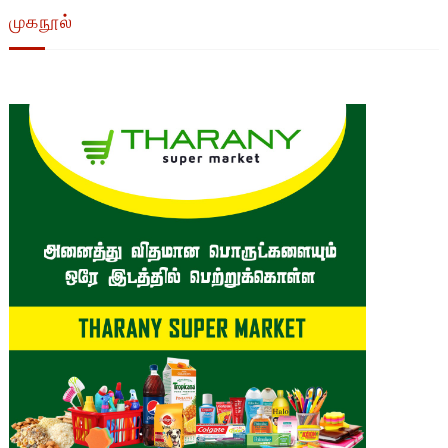
முகநூல்