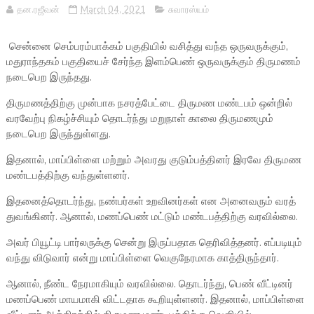
தன.ரஜீவன்
March 04, 2021
சுவாரஸ்யம்
சென்னை செம்பரம்பாக்கம் பகுதியில் வசித்து வந்த ஒருவருக்கும்,
மதுராந்தகம் பகுதியைச் சேர்ந்த இளம்பெண் ஒருவருக்கும் திருமணம்
நடைபெற இருந்தது.
திருமணத்திற்கு முன்பாக நசரத்பேட்டை திருமண மண்டபம் ஒன்றில்
வரவேற்பு நிகழ்ச்சியும் தொடர்ந்து மறுநாள் காலை திருமணமும்
நடைபெற இருந்துள்ளது.
இதனால், மாப்பிள்ளை மற்றும் அவரது குடும்பத்தினர் இரவே திருமண
மண்டபத்திற்கு வந்துள்ளனர்.
இதனைத்தொடர்ந்து, நண்பர்கள் உறவினர்கள் என அனைவரும் வரத்
துவங்கினர். ஆனால், மணப்பெண் மட்டும் மண்டபத்திற்கு வரவில்லை.
அவர் பியூட்டி பார்லருக்கு சென்று இருப்பதாக தெரிவித்தனர். எப்படியும்
வந்து விடுவார் என்று மாப்பிள்ளை வெகுநேரமாக காத்திருந்தார்.
ஆனால், நீண்ட நேரமாகியும் வரவில்லை. தொடர்ந்து, பெண் வீட்டினர்
மணப்பெண் மாயமாகி விட்டதாக கூறியுள்ளனர். இதனால், மாப்பிள்ளை