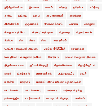
இந்தோனேசியா
இலங்கை
உலகம்
உள்ளூர்
ஐரோப்பா
கட்டுரை
கண்டி
கவிதை
கனடா
காணொளிகள்
காலநிலை
கிளிநொச்சி
குருணாகல்
கேலிச்சித்திரம்
கொலை
கொழும்பு
சிவகுமார் திவியா.
சிறப்புப் பதிவுகள்
சிறுகதை
சிறுவர் பாடல்
சினிமா
சீன
சீனா
சீனா.
சுவாரஸ்யம்
செய்தி : சிவகுமார் திவியா.
செய்தி :DILAXSAN
செய்திகள்
செய்திகள் : சிவகுமார் திவியா.
சோதிடம்
தகவல்-சிவகுமார் திவியா.
திருகோணமலை
துப்பாக்கிச்சூடு
தென்னிலங்கை
தொழில்நுட்பம்
நாவல்
நிகழ்வுகள்
நினைவஞ்சலி
படத்தொகுப்பு
பாடல்
பிரான்ஸ்
புத்தளம்
புலமைப் பரிசில் பரீட்சை வழிகாட்டிகள்
மட்டக்களப்பு
மட்டக்களப்பு.
மன்னார்
மாந்தை கிழக்கு
முல்லைத்தீவு
யாழ்ப்பாணம்
வடமராட்சி கிழக்கு
வணிகம்