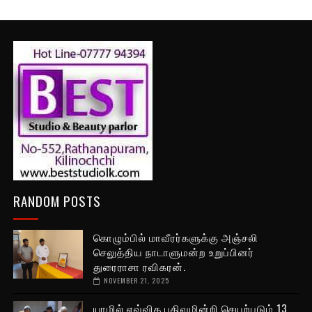
RANDOM POSTS
கொழும்பில் மாவீரர்களுக்கு அஞ்சலி
செலுத்திய நாடாளுமன்ற உறுப்பினர்
துரைராசா ரவிகரன்.
NOVEMBER 21, 2025
யாழில் எவ்வித பதிவுமின்றி செயற்படும் 13