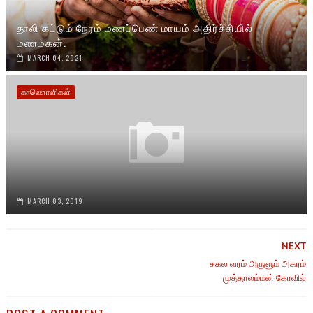
தாலி கட்டும் நேரம் மணப்பெண் மாயம் அதிர்ச்சியில்
மணமகன்.
MARCH 04, 2021
காணொளிகள்
MARCH 03, 2019
NEXT
சகல வரம் அருளும் அகரம்
முத்தாலம்மன் கோவில்