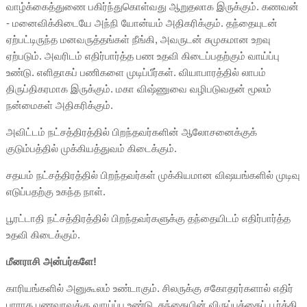
வாழ்க்கைத்துணை பகிர்ந்துகொள்வது ஆறுதலாக இருக்கும். கணவன்
- மனைவிக்கிடையே அந்நி யோன்யம் அதிகரிக்கும். தந்தையுடன்
ஏற்பட்டிருந்த மனவருத்தங்கள் நீங்கி, அவருடன் சுமுகமான உறவு
ஏற்படும். அவரிடம் எதிர்பார்த்த பண உதவி கிடைப்பதற்கும் வாய்ப்பு
உண்டு. எளிதாகப் பணிகளை முடிப்பீர்கள். வியாபாரத்தில் லாபம்
திருப்திகரமாக இருக்கும். மகா விஷ்ணுவை வழிபடுவதன் மூலம்
நன்மைகள் அதிகரிக்கும்.
அவிட்டம் நட்சத்திரத்தில் பிறந்தவர்களின் ஆலோசனைக்குக்
குடும்பத்தில் முக்கியத்துவம் கிடைக்கும்.
சதயம் நட்சத்திரத்தில் பிறந்தவர்கள் முக்கியமான விஷயங்களில் முடிவு
எடுப்பதற்கு உகந்த நாள்.
பூரட்டாதி நட்சத்திரத்தில் பிறந்தவர்களுக்கு தந்தையிடம் எதிர்பார்த்த
உதவி கிடைக்கும்.
மீனராசி அன்பர்களே!
காரியங்களில் அனுகூலம் உண்டாகும். சிலருக்கு சகோதரர்களால் எதிர்
பாராத பணவரவுக்கு வாய்ப்பு உண்டு. தந்தையின் விருப்பத்தைப் பூர்த்தி