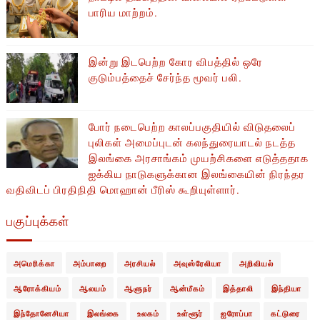
பாரிய மாற்றம்.
இன்று இடபெற்ற கோர விபத்தில் ஒரே
குடும்பத்தைச் சேர்ந்த மூவர் பலி.
போர் நடைபெற்ற காலப்பகுதியில் ​​விடுதலைப்
புலிகள் அமைப்புடன் கலந்துரையாடல் நடத்த
இலங்கை அரசாங்கம் முயற்சிகளை எடுத்ததாக
ஐக்கிய நாடுகளுக்கான இலங்கையின் நிரந்தர
வதிவிடப் பிரதிநிதி மொஹான் பீரிஸ் கூறியுள்ளார்.
பகுப்புக்கள்
அமெரிக்கா
அம்பாறை
அரசியல்
அவுஸ்ரேலியா
அறிவியல்
ஆரோக்கியம்
ஆலயம்
ஆளுநர்
ஆன்மீகம்
இத்தாலி
இந்தியா
இந்தோனேசியா
இலங்கை
உலகம்
உள்ளூர்
ஐரோப்பா
கட்டுரை