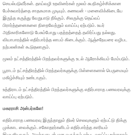
செயல்படுவீர்கள். தாய்வழி உறவினர்கள் மூலம் சுபநிகழ்ச்சிக்கான
பேச்சுவார்த்தை சாதகமாக முடியும். கணவன் - மனைவிக்கிடையே
இருந்த கருத்து வேறுபாடு நீங்கும். சிலருக்கு தெய்வப்
பிரார்த்தனைகளை நிறைவேற்றும் வாய்ப்பு ஏற்படும். உயர்
அதிகாரிகளோடு பேசும்போது பதற்றத்தைத் தவிர்ப்பது நல்லது.
வியாபாரத்தில் எதிர்பார்த்த லாபம் கிடைக்கும். ஆஞ்சநேயரை வழிபட
நற்பலன்கள் கூடுதலாகும்.
மூலம் நட்சத்திரத்தில் பிறந்தவர்களுக்கு உடல் ஆரோக்கியம் மேம்படும்.
பூராடம் நட்சத்திரத்தில் பிறந்தவர்களுக்கு பிள்ளைகளால் பெருமையும்
மகிழ்ச்சியும் உண்டாகும்.
உத்திராடம் நட்சத்திரத்தில் பிறந்தவர்களுக்கு எதிர்பாராத பணவரவுக்கு
வாய்ப்பு ஏற்படும்.
மகரராசி அன்பர்களே!
எதிர்பாராத பணவரவு இருந்தாலும் திடீர் செலவுகளும் ஏற்பட்டு திக்கு
முக்காட வைக்கும். சகோதரர்களிடம் எதிர்பார்த்த காரியம்
இழுபறியாகும். அவர்களுடன் மன வருத்தம் ஏற்பட வாய்ப்பு உள்ளதால்