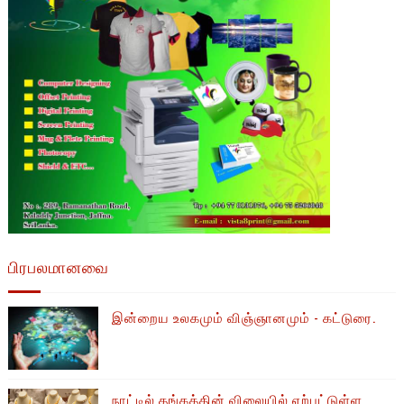
பிரபலமானவை
இன்றைய உலகமும் விஞ்ஞானமும் - கட்டுரை.
நாட்டில் தங்கத்தின் விலையில் ஏற்பட்டுள்ள