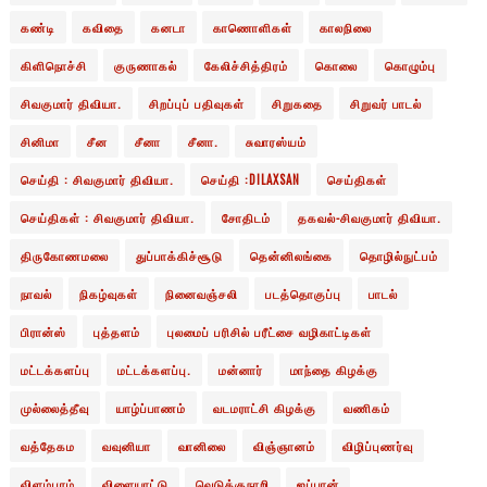
கண்டி
கவிதை
கனடா
காணொளிகள்
காலநிலை
கிளிநொச்சி
குருணாகல்
கேலிச்சித்திரம்
கொலை
கொழும்பு
சிவகுமார் திவியா.
சிறப்புப் பதிவுகள்
சிறுகதை
சிறுவர் பாடல்
சினிமா
சீன
சீனா
சீனா.
சுவாரஸ்யம்
செய்தி : சிவகுமார் திவியா.
செய்தி :DILAXSAN
செய்திகள்
செய்திகள் : சிவகுமார் திவியா.
சோதிடம்
தகவல்-சிவகுமார் திவியா.
திருகோணமலை
துப்பாக்கிச்சூடு
தென்னிலங்கை
தொழில்நுட்பம்
நாவல்
நிகழ்வுகள்
நினைவஞ்சலி
படத்தொகுப்பு
பாடல்
பிரான்ஸ்
புத்தளம்
புலமைப் பரிசில் பரீட்சை வழிகாட்டிகள்
மட்டக்களப்பு
மட்டக்களப்பு.
மன்னார்
மாந்தை கிழக்கு
முல்லைத்தீவு
யாழ்ப்பாணம்
வடமராட்சி கிழக்கு
வணிகம்
வத்தேகம
வவுனியா
வானிலை
விஞ்ஞானம்
விழிப்புணர்வு
விளம்பரம்
விளையாட்டு
வெடுக்குநாறி
ஜப்பான்