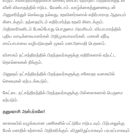
வரும். சகோதரர்களுக்காக செலவு செய்ய நேரிடும். மற்றவர்களுடன்
வீண் விவாதத்தில் ஈடுபட வேண்டாம். வாழ்க்கைத்துணையுடன்
அனுசரித்துச் செல்வது நல்லது. உறவினர்களால் எதிர்பாராத ஆதாயம்
கிடைக்கும். தந்தையிடம் எதிர்பார்த்த உதவி கிடைக்கும்.
அதிகாரிகளிடம் பேசும்போது பொறுமை அவசியம். வியாபாரத்தில்
புதிய வாடிக்கையாளர்கள் அறிமுகமாவார்கள். மகான் ஷீர்டி
சாய்பாபாவை வழிபடுவதன் மூலம் மனஅமைதி பெறலாம்.
விசாகம் நட்சத்திரத்தில் பிறந்தவர்களுக்கு எதிரிகளால் ஏற்பட்ட
தொல்லைகள் நீங்கும்.
அனுஷம் நட்சத்திரத்தில் பிறந்தவர்களுக்கு சகோதர வகையில்
செலவுகள் ஏற்படக்கூடும்.
கேட்டை நட்சத்திரத்தில் பிறந்தவர்களுக்கு பிள்ளைகளால் பெருமை
ஏற்படும்.
தனுசுராசி அன்பர்களே!
காலையில் வழக்கமான பணிகளில் மட்டுமே ஈடுபடவும். பிற்பகலுக்கு
மேல் மனதில் உற்சாகம் அதிகரிக்கும். விறுவிறுப்பாகவும் பரபரப்பாகவும்