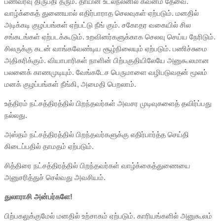
பணவரவு திருப்தி தரும். தாயின் உடல்நலனில் கவனம் தேவை.
வாழ்க்கைத் துணையால் எதிர்பாராத செலவுகள் ஏற்படும். மனதில்
அடிக்கடி குழப்பங்கள் ஏற்பட்டு நீங் கும். சகோதர வகையில் சில
சங்கடங்கள் ஏற்படக்கூடும். உறவினர்களுக்காக செலவு செய்ய நேரிடும்.
சிலருக்கு கடன் வாங்கவேண்டிய சூழ்நிலையும் ஏற்படும். பணிச்சுமை
அதிகரிக்கும். வியாபாரிகள் நாளின் பிற்பகுதியிலேயே அனுகூலமான
பலனைக் காணமுடியும். வேங்கடேச பெருமாளை வழிபடுவதன் மூலம்
மனக் குழப்பங்கள் நீங்கி, அமைதி பெறலாம்.
உத்திரம் நட்சத்திரத்தில் பிறந்தவர்கள் அவசர முடிவுகளைத் தவிர்ப்பது
நல்லது.
அஸ்தம் நட்சத்திரத்தில் பிறந்தவர்களுக்கு எதிர்பார்த்த செய்தி
கிடைப்பதில் தாமதம் ஏற்படும்.
சித்திரை நட்சத்திரத்தில் பிறந்தவர்கள் வாழ்க்கைத்துணையை
அனுசரித்துச் செல்வது அவசியம்.
துலாராசி அன்பர்களே!
பிற்பகலுக்குமேல் மனதில் உற்சாகம் ஏற்படும். காரியங்களில் அனுகூலம்