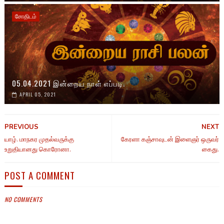
சோதிடம்
05.04.2021 இன்றைய நாள் எப்படி.
APRIL 05, 2021
PREVIOUS
NEXT
யாழ். மாநகர முதல்வருக்கு
கேரளா கஞ்சாவுடன் இளைஞர் ஒருவர்
உறுதியானது கொரோனா.
கைது.
POST A COMMENT
NO COMMENTS