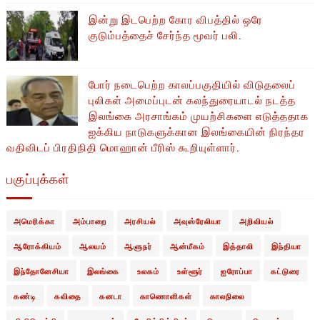
இன்று இடபெற்ற கோர விபத்தில் ஒரே
குடும்பத்தைச் சேர்ந்த மூவர் பலி.
போர் நடைபெற்ற காலப்பகுதியில் ​​விடுதலைப்
புலிகள் அமைப்புடன் கலந்துரையாடல் நடத்த
இலங்கை அரசாங்கம் முயற்சிகளை எடுத்ததாக
ஐக்கிய நாடுகளுக்கான இலங்கையின் நிரந்தர
வதிவிடப் பிரதிநிதி மொஹான் பீரிஸ் கூறியுள்ளார்.
பகுப்புக்கள்
அமெரிக்கா
அம்பாறை
அரசியல்
அவுஸ்ரேலியா
அறிவியல்
ஆரோக்கியம்
ஆலயம்
ஆளுநர்
ஆன்மீகம்
இத்தாலி
இந்தியா
இந்தோனேசியா
இலங்கை
உலகம்
உள்ளூர்
ஐரோப்பா
கட்டுரை
கண்டி
கவிதை
கனடா
காணொளிகள்
காலநிலை