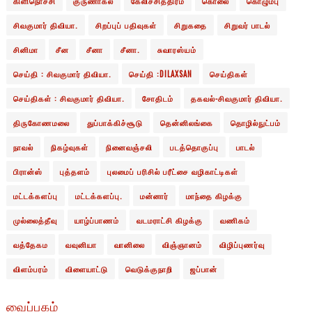
கிளிநொச்சி
குருணாகல்
கேலிச்சித்திரம்
கொலை
கொழும்பு
சிவகுமார் திவியா.
சிறப்புப் பதிவுகள்
சிறுகதை
சிறுவர் பாடல்
சினிமா
சீன
சீனா
சீனா.
சுவாரஸ்யம்
செய்தி : சிவகுமார் திவியா.
செய்தி :DILAXSAN
செய்திகள்
செய்திகள் : சிவகுமார் திவியா.
சோதிடம்
தகவல்-சிவகுமார் திவியா.
திருகோணமலை
துப்பாக்கிச்சூடு
தென்னிலங்கை
தொழில்நுட்பம்
நாவல்
நிகழ்வுகள்
நினைவஞ்சலி
படத்தொகுப்பு
பாடல்
பிரான்ஸ்
புத்தளம்
புலமைப் பரிசில் பரீட்சை வழிகாட்டிகள்
மட்டக்களப்பு
மட்டக்களப்பு.
மன்னார்
மாந்தை கிழக்கு
முல்லைத்தீவு
யாழ்ப்பாணம்
வடமராட்சி கிழக்கு
வணிகம்
வத்தேகம
வவுனியா
வானிலை
விஞ்ஞானம்
விழிப்புணர்வு
விளம்பரம்
விளையாட்டு
வெடுக்குநாறி
ஜப்பான்
வைப்பகம்