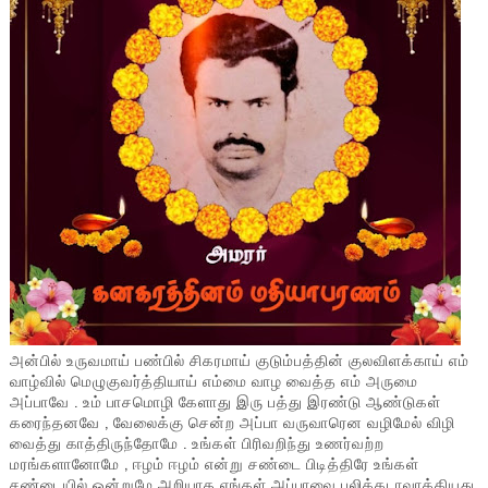
அன்பில் உருவமாய் பண்பில் சிகரமாய் குடும்பத்தின் குலவிளக்காய் எம்
வாழ்வில் மெழுகுவர்த்தியாய் எம்மை வாழ வைத்த எம் அருமை
அப்பாவே . உம் பாசமொழி கேளாது இரு பத்து இரண்டு ஆண்டுகள்
கரைந்தனவே , வேலைக்கு சென்ற அப்பா வருவாரென வழிமேல் விழி
வைத்து காத்திருந்தோமே . உங்கள் பிரிவறிந்து உணர்வற்ற
மரங்களானோமே , ஈழம் ஈழம் என்று சண்டை பிடித்திரே உங்கள்
சண்டையில் ஒன்றுமே அறியாத எங்கள் அப்பாவை பலிக்கடாவாக்கியது