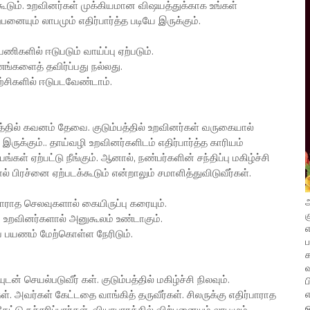
ம். உறவினர்கள் முக்கியமான விஷயத்துக்காக உங்கள்
ையும் லாபமும் எதிர்பார்த்த படியே இருக்கும்.
ணிகளில் ஈடுபடும் வாய்ப்பு ஏற்படும்.
ணங்களைத் தவிர்ப்பது நல்லது.
யற்சிகளில் ஈடுபடவேண்டாம்.
யத்தில் கவனம் தேவை. குடும்பத்தில் உறவினர்கள் வருகையால்
ருக்கும்.. தாய்வழி உறவினர்களிடம் எதிர்பார்த்த காரியம்
்கள் ஏற்பட்டு நீங்கும். ஆனால், நண்பர்களின் சந்திப்பு மகிழ்ச்சி
 பிரச்னை ஏற்படக்கூடும் என்றாலும் சமாளித்துவிடுவீர்கள்.
அ
்பாராத செலவுகளால் கையிருப்பு கரையும்.
க
ி உறவினர்களால் அனுகூலம் உண்டாகும்.
எ
ர்ப் பயணம் மேற்கொள்ள நேரிடும்.
வ
ன் செயல்படுவீர் கள். குடும்பத்தில் மகிழ்ச்சி நிலவும்.
ப
எ
 அவர்கள் கேட்டதை வாங்கித் தருவீர்கள். சிலருக்கு எதிர்பாராத