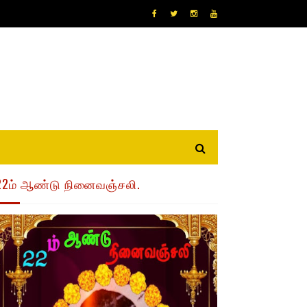
22ம் ஆண்டு நினைவஞ்சலி.