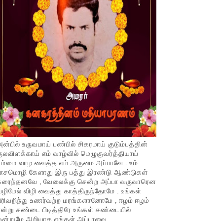
ன்பில் உருவமாய் பண்பில் சிகரமாய் குடும்பத்தின்
ுலவிளக்காய் எம் வாழ்வில் மெழுகுவர்த்தியாய்
ம்மை வாழ வைத்த எம் அருமை அப்பாவே . உம்
பாசமொழி கேளாது இரு பத்து இரண்டு ஆண்டுகள்
கரைந்தனவே , வேலைக்கு சென்ற அப்பா வருவாரென
ழிமேல் விழி வைத்து காத்திருந்தோமே . உங்கள்
ிரிவறிந்து உணர்வற்ற மரங்களானோமே , ஈழம் ஈழம்
ன்று சண்டை பிடித்திரே உங்கள் சண்டையில்
ஒன்றுமே அறியாத எங்கள் அப்பாவை