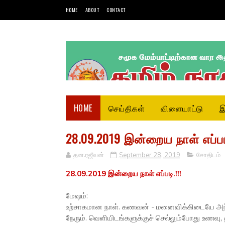
HOME
ABOUT
CONTACT
HOME
செய்திகள்
விளையாட்டு
இ
28.09.2019 இன்றைய நாள் எப்படி
தன.ரஜீவன்
September 28, 2019
சோதிடம்
28.09.2019 இன்றைய நாள் எப்படி.!!!
மேஷம்:
உற்சாகமான நாள். கணவன் - மனைவிக்கிடையே அந்
நேரும். வெளியிடங்களுக்குச் செல்லும்போது உணவு, 