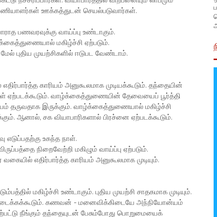
ட்டு நச்சரிப்பார்கள். வியாபாரத்தில் விற்பனையும் லாபமும்
ப
 பணியாளர்கள் ஊக்கத்துடன் செயல்படுவார்கள்.
அ
ர்பாராத பணவரவுக்கு வாய்ப்பு உண்டாகும்.
்க்கைத்துணையால் மகிழ்ச்சி ஏற்படும்.
கு மேல் புதிய முயற்சிகளில் ஈடுபட வேண்டாம்.
ிர்பார்த்த காரியம் அனுகூலமாக முடியக்கூடும். தந்தையின்
ள் ஏற்படக்கூடும். வாழ்க்கைத்துணையின் தேவையைப் பூர்த்தி
ம் தருவதாக இருக்கும். வாழ்க்கைத்துணையால் மகிழ்ச்சி
க்கும். ஆனால், சக வியாபாரிகளால் பிரச்னை ஏற்படக்கூடும்.
வு எடுப்பதற்கு உகந்த நாள்.
விருப்பத்தை நிறைவேற்றி மகிழும் வாய்ப்பு ஏற்படும்.
 வகையில் எதிர்பார்த்த காரியம் அனுகூலமாக முடியும்.
பத்தில் மகிழ்ச்சி உண்டாகும். புதிய முயற்சி சாதகமாக முடியும்.
ு கிடைக்கக்கூடும். கணவன் - மனைவிக்கிடையே அந்நியோன்யம்
்பட்டு நீங்கும் தந்தையுடன் பேசும்போது பொறுமையைக்