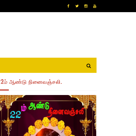
22ம் ஆண்டு நினைவஞ்சலி.