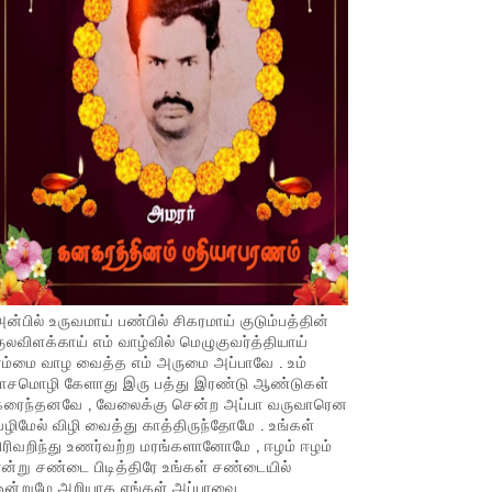
ன்பில் உருவமாய் பண்பில் சிகரமாய் குடும்பத்தின்
ுலவிளக்காய் எம் வாழ்வில் மெழுகுவர்த்தியாய்
ம்மை வாழ வைத்த எம் அருமை அப்பாவே . உம்
பாசமொழி கேளாது இரு பத்து இரண்டு ஆண்டுகள்
கரைந்தனவே , வேலைக்கு சென்ற அப்பா வருவாரென
ழிமேல் விழி வைத்து காத்திருந்தோமே . உங்கள்
ிரிவறிந்து உணர்வற்ற மரங்களானோமே , ஈழம் ஈழம்
ன்று சண்டை பிடித்திரே உங்கள் சண்டையில்
ஒன்றுமே அறியாத எங்கள் அப்பாவை