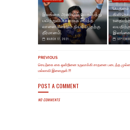
பெருமை
இலங்கை அணியில் வேகப்பந்து
கிளிநொச
பயிற்றுவிப்பாளராக சமிந்த
உதைபந்தா
வாஸை மீண்டும் நியமிப்பதற்கு
வயதிற்க
தீர்மானம்.
இலங்கை 
MARCH 17, 2021
SEPTEMBE
PREVIOUS
செயற்கை கை ஒன்றினை உருவாக்கி சாதனை படைத்த முல்
மல்லாவி இளைஞன்.!!!
POST A COMMENT
NO COMMENTS