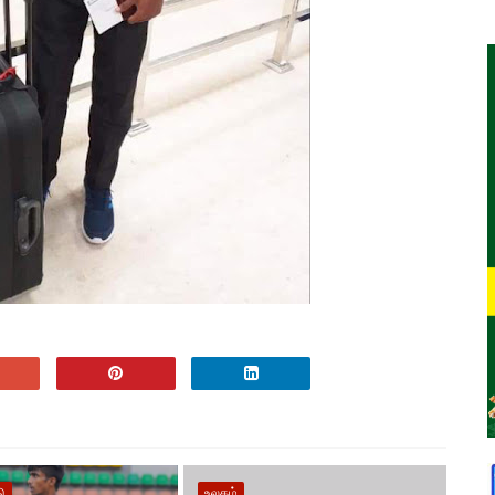
ு
உலகம்