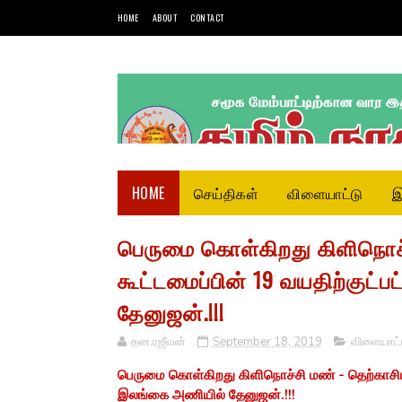
HOME
ABOUT
CONTACT
HOME
செய்திகள்
விளையாட்டு
இ
பெருமை கொள்கிறது கிளிநொச்
கூட்டமைப்பின் 19 வயதிற்குட
தேனுஜன்.!!!
தன.ரஜீவன்
September 18, 2019
விளையாட்
பெருமை கொள்கிறது கிளிநொச்சி மண் - தெற்காசிய
இலங்கை அணியில் தேனுஜன்.!!!