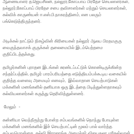
ஆணையாளர் த.ஜெயசீலன், நல்லூர்,கோப்பாய் பிரதேச செயலாளர்கள்,
நல்லூர்,கோப்பாய் பிரதேச சபை தவிசாளர்கள் மற்றும் செயலாளர்கள்,
கல்விக் காருண்யன் ஈ.எஸ்.பி.நாகரத்தினம், என பலரும்
பங்கெடுத்திருந்தனர்.
அடிக்கல் நாட்டும் நிகழ்வின் கிரியைகள் நல்லூர் ஆலய பிரதமகுரு
வைகுந்தவாசக் குருக்கள் தலைமையில் இடம்பெற்றமை
குறிப்பிடத்தக்கது.
தமிழர்களின் புராதன இடங்கள் சுரண்டப்பட்டுக் கொண்டிருக்கின்ற
சந்தர்ப்பத்தில், தமிழர் பாரம்பரியத்தை எடுத்தியம்பக்கூடிய வகையில்
குறித்த வளைவு அமையும் எனவும், இவ்வாறான செயற்பாடுகள்
மக்களின் மனங்களில் தனியாக ஒரு இடத்தை பிடித்துள்ளதாகவும்
கல்வியலாளர்கள் கருத்து தெரிவித்துள்ளனர்.
மேலும் -
கன்னியா வெந்நீரூற்று போன்ற சம்பவங்களில் நொந்து போயுள்ள
மக்களின் மனங்களில் இச் செயற்பாட்டின் மூலம் பால் வார்த்த
சம்பவமொன்றை கல்வி இராஜாங்க அமைச்சர் விஜயகலா மகேஸ்வரன்