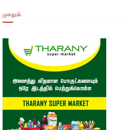
முகநூல்