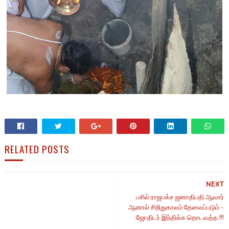
RELATED POSTS
NEXT
பசில் ராஜபக்ச ஜனாதிபதி ஆவார்
ஆனால் சிறிதுகாலம் தேவைப்படும் -
ஜோதிடர் இந்திக்க தொடவத்த.!!!