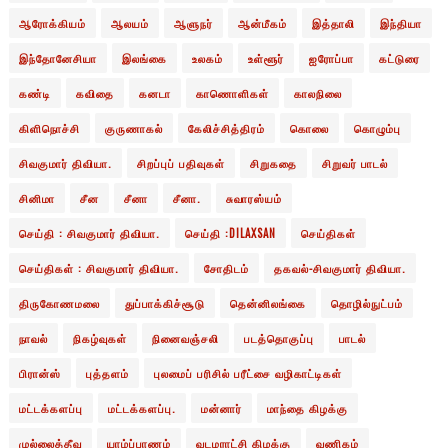
ஆரோக்கியம்
ஆலயம்
ஆளுநர்
ஆன்மீகம்
இத்தாலி
இந்தியா
இந்தோனேசியா
இலங்கை
உலகம்
உள்ளூர்
ஐரோப்பா
கட்டுரை
கண்டி
கவிதை
கனடா
காணொளிகள்
காலநிலை
கிளிநொச்சி
குருணாகல்
கேலிச்சித்திரம்
கொலை
கொழும்பு
சிவகுமார் திவியா.
சிறப்புப் பதிவுகள்
சிறுகதை
சிறுவர் பாடல்
சினிமா
சீன
சீனா
சீனா.
சுவாரஸ்யம்
செய்தி : சிவகுமார் திவியா.
செய்தி :DILAXSAN
செய்திகள்
செய்திகள் : சிவகுமார் திவியா.
சோதிடம்
தகவல்-சிவகுமார் திவியா.
திருகோணமலை
துப்பாக்கிச்சூடு
தென்னிலங்கை
தொழில்நுட்பம்
நாவல்
நிகழ்வுகள்
நினைவஞ்சலி
படத்தொகுப்பு
பாடல்
பிரான்ஸ்
புத்தளம்
புலமைப் பரிசில் பரீட்சை வழிகாட்டிகள்
மட்டக்களப்பு
மட்டக்களப்பு.
மன்னார்
மாந்தை கிழக்கு
முல்லைத்தீவு
யாழ்ப்பாணம்
வடமராட்சி கிழக்கு
வணிகம்