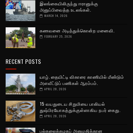
இலங்கையிலிருந்து ஈரானுக்கு
அனுப்பிவைத்த உடலங்கள்.
MARCH 14, 2026
கணவனை அடித்துக்கொன்ற மனைவி.
FEBRUARY 25, 2026
RECENT POSTS
யாழ். தையிட்டி விகாரை காணியில் மீண்டும்
அளவீட்டுப் பணிகள் ஆரம்பம்.
APRIL 28, 2026
15 வயதுடைய சிறுமியை பாலியல்
துஷ்பிரயோகத்துக்குள்ளாகிய நபர் கைது.
APRIL 28, 2026
பல்கலைக்கழகப் அனுமதிக்கான