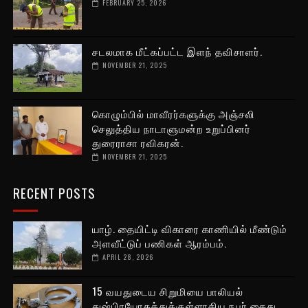
FEBRUARY 25, 2026
சடலமாக மீட்கப்பட்ட இளந் தவிசாளர்.
NOVEMBER 21, 2025
கொழும்பில் மாவீரர்களுக்கு அஞ்சலி
செலுத்திய நாடாளுமன்ற உறுப்பினர்
துரைராசா ரவிகரன்.
NOVEMBER 21, 2025
RECENT POSTS
யாழ். தையிட்டி விகாரை காணியில் மீண்டும்
அளவீட்டுப் பணிகள் ஆரம்பம்.
APRIL 28, 2026
15 வயதுடைய சிறுமியை பாலியல்
துஷ்பிரயோகத்துக்குள்ளாகிய நபர் கைது.