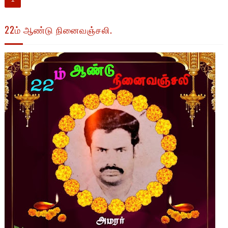
22ம் ஆண்டு நினைவஞ்சலி.