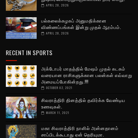
APRIL 28, 2026
பல்கலைக்கழகப் அனுமதிக்கான
விண்ணப்பங்கள் இன்று முதல் ஆரம்பம்.
APRIL 28, 2026
RECENT IN SPORTS
அக்டோபர் மாதத்தில் மேஷம் முதல் கடகம்
வரையான ராசிகளுக்கான பலன்கள் எவ்வாறு
அமையப்போகின்றது.!!!
OCTOBER 02, 2021
சிவராத்திரி தினத்தில் தவிர்க்க வேண்டிய
உணவுகள்.
MARCH 11, 2021
மகா சிவராத்திரி நாளில் அன்னதானம்
சாப்பிடக்கூடாது ஏன் தெரியுமா.