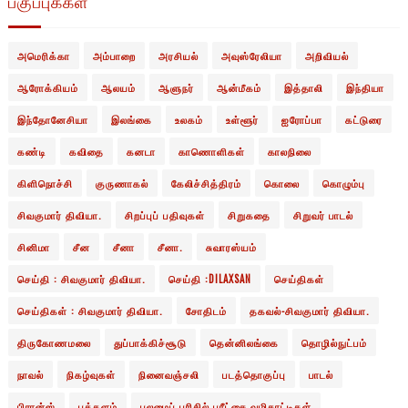
பகுப்புக்கள்
அமெரிக்கா
அம்பாறை
அரசியல்
அவுஸ்ரேலியா
அறிவியல்
ஆரோக்கியம்
ஆலயம்
ஆளுநர்
ஆன்மீகம்
இத்தாலி
இந்தியா
இந்தோனேசியா
இலங்கை
உலகம்
உள்ளூர்
ஐரோப்பா
கட்டுரை
கண்டி
கவிதை
கனடா
காணொளிகள்
காலநிலை
கிளிநொச்சி
குருணாகல்
கேலிச்சித்திரம்
கொலை
கொழும்பு
சிவகுமார் திவியா.
சிறப்புப் பதிவுகள்
சிறுகதை
சிறுவர் பாடல்
சினிமா
சீன
சீனா
சீனா.
சுவாரஸ்யம்
செய்தி : சிவகுமார் திவியா.
செய்தி :DILAXSAN
செய்திகள்
செய்திகள் : சிவகுமார் திவியா.
சோதிடம்
தகவல்-சிவகுமார் திவியா.
திருகோணமலை
துப்பாக்கிச்சூடு
தென்னிலங்கை
தொழில்நுட்பம்
நாவல்
நிகழ்வுகள்
நினைவஞ்சலி
படத்தொகுப்பு
பாடல்
பிரான்ஸ்
புத்தளம்
புலமைப் பரிசில் பரீட்சை வழிகாட்டிகள்