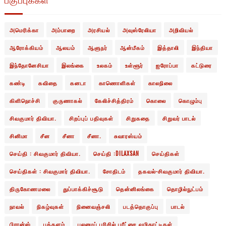
அமெரிக்கா
அம்பாறை
அரசியல்
அவுஸ்ரேலியா
அறிவியல்
ஆரோக்கியம்
ஆலயம்
ஆளுநர்
ஆன்மீகம்
இத்தாலி
இந்தியா
இந்தோனேசியா
இலங்கை
உலகம்
உள்ளூர்
ஐரோப்பா
கட்டுரை
கண்டி
கவிதை
கனடா
காணொளிகள்
காலநிலை
கிளிநொச்சி
குருணாகல்
கேலிச்சித்திரம்
கொலை
கொழும்பு
சிவகுமார் திவியா.
சிறப்புப் பதிவுகள்
சிறுகதை
சிறுவர் பாடல்
சினிமா
சீன
சீனா
சீனா.
சுவாரஸ்யம்
செய்தி : சிவகுமார் திவியா.
செய்தி :DILAXSAN
செய்திகள்
செய்திகள் : சிவகுமார் திவியா.
சோதிடம்
தகவல்-சிவகுமார் திவியா.
திருகோணமலை
துப்பாக்கிச்சூடு
தென்னிலங்கை
தொழில்நுட்பம்
நாவல்
நிகழ்வுகள்
நினைவஞ்சலி
படத்தொகுப்பு
பாடல்
பிரான்ஸ்
புத்தளம்
புலமைப் பரிசில் பரீட்சை வழிகாட்டிகள்