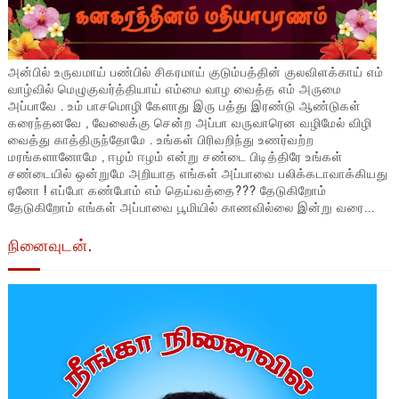
அன்பில் உருவமாய் பண்பில் சிகரமாய் குடும்பத்தின் குலவிளக்காய் எம்
வாழ்வில் மெழுகுவர்த்தியாய் எம்மை வாழ வைத்த எம் அருமை
அப்பாவே . உம் பாசமொழி கேளாது இரு பத்து இரண்டு ஆண்டுகள்
கரைந்தனவே , வேலைக்கு சென்ற அப்பா வருவாரென வழிமேல் விழி
வைத்து காத்திருந்தோமே . உங்கள் பிரிவறிந்து உணர்வற்ற
மரங்களானோமே , ஈழம் ஈழம் என்று சண்டை பிடித்திரே உங்கள்
சண்டையில் ஒன்றுமே அறியாத எங்கள் அப்பாவை பலிக்கடாவாக்கியது
ஏனோ ! எப்போ கண்போம் எம் தெய்வத்தை??? தேடுகிறோம்
தேடுகிறோம் எங்கள் அப்பாவை பூமியில் காணவில்லை இன்று வரை...
நினைவுடன்.