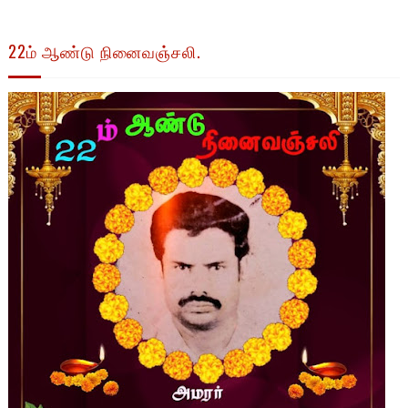
22ம் ஆண்டு நினைவஞ்சலி.