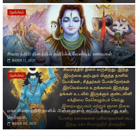
ஆன்மீகம்
சிவராத்திரி தினத்தில் தவிர்க்க வேண்டிய உணவுகள்.
MARCH 11, 2021
ஆன்மீகம்
மகா சிவராத்திரி நாளில் அன்னதானம் சாப்பிடக்கூடாது ஏன்
தெரியுமா.
MARCH 08, 2021