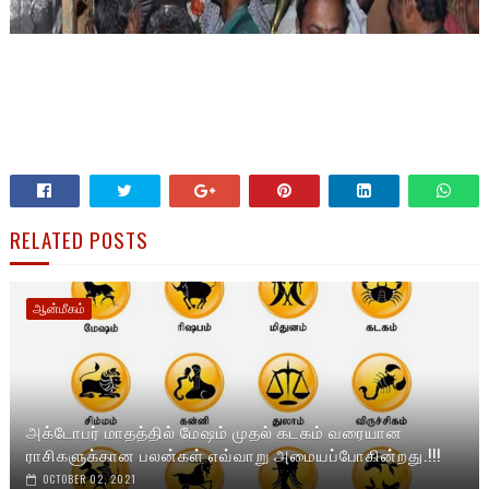
RELATED POSTS
ஆன்மீகம்
அக்டோபர் மாதத்தில் மேஷம் முதல் கடகம் வரையான
ராசிகளுக்கான பலன்கள் எவ்வாறு அமையப்போகின்றது.!!!
OCTOBER 02, 2021