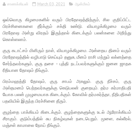
சாணக்கியன்
March 03, 2021
ஆன்மீகம்
ஒவ்வொரு கிழமைகளில் வரும் பிரதோஷத்திற்கும், சில குறிப்பிட்ட
பிரச்சினைகளை தீர்க்கும் சக்தி உண்டு. வியாழக்கிழமை வரும்
பிரதோஷ அன்று விரதம் இருந்தால் கிடைக்கும் பலன்களை அறிந்து
கொள்ளலாம்.
குரு கடாட்சம் மிளிரும் நாள், வியாழக்கிழமை. அன்றைய தினம் வரும்
பிரதோஷத்தில் வழிபாடு செய்யும் தனுசு, மீனம் ராசி மற்றும் லக்னத்தை
சேர்ந்தவர்களும், குரு தசை - புத்தி நடப்பவர்களுக்கும் ஜனன ஜாதக
ரீதியான தோஷம் நீங்கும்.
பிரம்மஹத்தி தோஷம், குரு சாபம் அகலும். குரு நீச்சம், குரு
அஸ்தமனம் பெற்றவர்களுக்கு கெடுபலன் குறையும். தர்ம கர்மாதிபதி
யோக பலன் முழுமையாக கிடைக்கும். கோவில் தர்மகர்த்தா, நீதிபதிகள்
பதவியில் இருந்த பிரச்சினை தீரும்.
குழந்தை பாக்கியம் கிடைக்கும். குழந்தைகளுக்கு உடல் ஆரோக்கியம்
சீராகும். குடும்பத்தில் சுப நிகழ்வுகள் நடைபெறும். மூளை, கல்லீரல்,
மஞ்சள் காமாலை நோய் நீங்கும்.