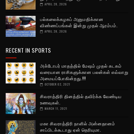
APRIL 28, 2026
பல்கலைக்கழகப் அனுமதிக்கான
விண்ணப்பங்கள் இன்று முதல் ஆரம்பம்.
APRIL 28, 2026
RECENT IN SPORTS
அக்டோபர் மாதத்தில் மேஷம் முதல் கடகம்
வரையான ராசிகளுக்கான பலன்கள் எவ்வாறு
அமையப்போகின்றது.!!!
OCTOBER 02, 2021
சிவராத்திரி தினத்தில் தவிர்க்க வேண்டிய
உணவுகள்.
MARCH 11, 2021
மகா சிவராத்திரி நாளில் அன்னதானம்
சாப்பிடக்கூடாது ஏன் தெரியுமா.