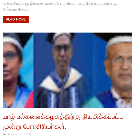
பதிவாகியுள்ளது. இலங்கை நகை வியாபாரிகள் சங்கத்தின் தரவுகளின்படி,
நேற்றைய தினம்...
READ MORE
யாழ் பல்கலைக்கழகத்திற்கு நியமிக்கப்பட்ட
மூன்று பேராசிரியர்கள்.