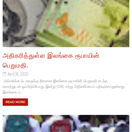
அதிகரித்துள்ள இலங்கை ரூபாயின்
பெறுமதி.
April 16, 2025
அமெரிக்க டொலருக்கு நிகரான இலங்கை ரூபாவின் பெறுமதி கடந்த
வாரத்துடன் ஒப்பிடும்போது, இன்று (16) சற்று அதிகரிப்பைப் பதிவுசெய்துள்ளது.
இலங்கை ம...
READ MORE