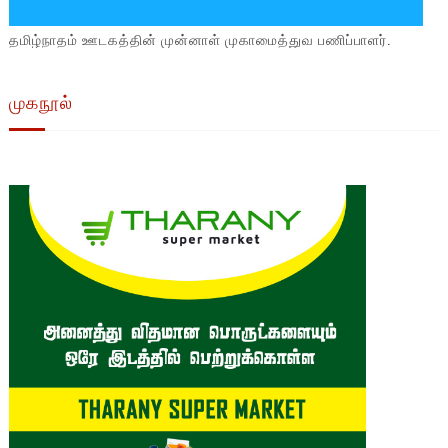
தமிழ்நாதம் ஊடகத்தின் முன்னாள் முகாமைத்துவ பணிப்பாளர்.
முகநூல்