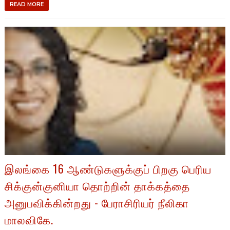
READ MORE
இலங்கை 16 ஆண்டுகளுக்குப் பிறகு பெரிய
சிக்குன்குனியா தொற்றின் தாக்கத்தை
அனுபவிக்கின்றது - பேராசிரியர் நீலிகா
மாலவிகே.