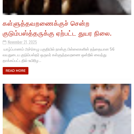
கள்ளுத்தவறணைக்குச் சென்ற
குடும்பஸ்த்தருக்கு ஏற்பட்ட துயர நிலை.
November 21, 2025
யாழ்ப்பாணம் அச்செழு பகுதியில் நான்கு பிள்ளைகளின் தந்தையான 56
வயதுடைய குடும்பஸ்தர் ஒருவர் கள்ளுத்தவறணை ஒன்றில் வைத்து
தாக்கப்பட்டதில் உயிரிழ...
READ MORE