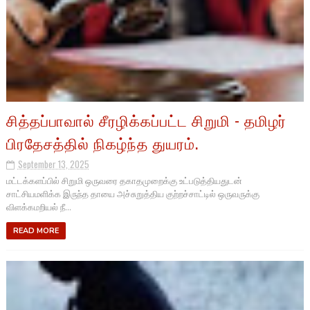
சித்தப்பாவால் சீரழிக்கப்பட்ட சிறுமி - தமிழர்
பிரதேசத்தில் நிகழ்ந்த துயரம்.
September 13, 2025
மட்டக்களப்பில் சிறுமி ஒருவரை தகாதமுறைக்கு உட்படுத்தியதுடன்
சாட்சியமளிக்க இருந்த தாயை அச்சுறுத்திய குற்றச்சாட்டில் ஒருவருக்கு
விளக்கமறியல் நீ...
READ MORE