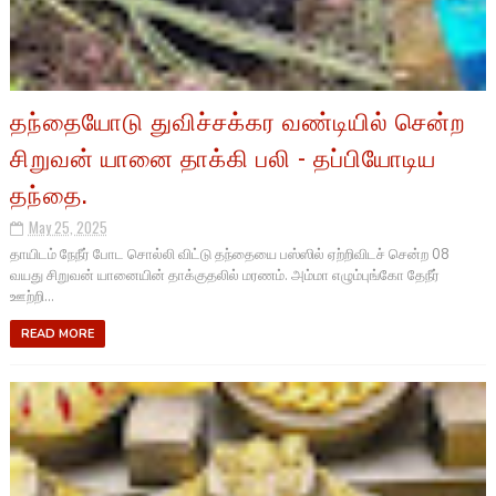
தந்தையோடு துவிச்சக்கர வண்டியில் சென்ற
சிறுவன் யானை தாக்கி பலி - தப்பியோடிய
தந்தை.
May 25, 2025
தாயிடம் நேநீர் போட சொல்லி விட்டு தந்தையை பஸ்ஸில் ஏற்றிவிடச் சென்ற 08
வயது சிறுவன் யானையின் தாக்குதலில் மரணம். அம்மா எழும்புங்கோ தேநீர்
ஊற்றி...
READ MORE