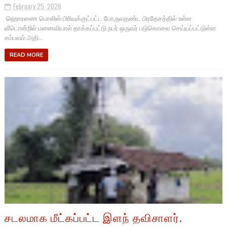
February 25, 2026
ஹொரணை பொலிஸ் பிரிவுக்குட்பட்ட போருவதண்ட பிரதேசத்தில் உள்ள
வீடொன்றில் மனைவியால் தாக்கப்பட்டு நபர் ஒருவர் படுகொலை செய்யப்பட்டுள்ள
சம்பவம் அதி...
READ MORE
சடலமாக மீட்கப்பட்ட இளந் தவிசாளர்.