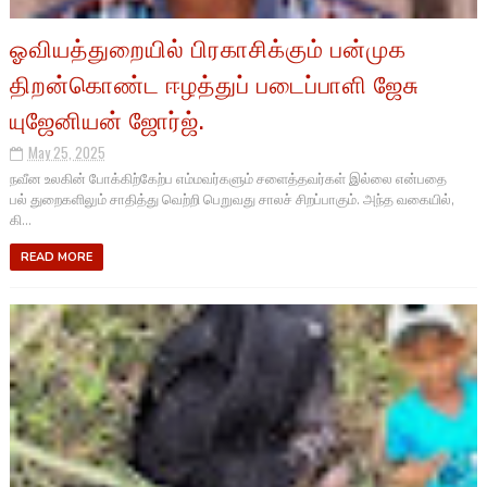
ஓவியத்துறையில் பிரகாசிக்கும் பன்முக
திறன்கொண்ட ஈழத்துப் படைப்பாளி ஜேசு
யுஜேனியன் ஜோர்ஜ்.
May 25, 2025
நவீன உலகின் போக்கிற்கேற்ப எம்மவர்களும் சளைத்தவர்கள் இல்லை என்பதை
பல் துறைகளிலும் சாதித்து வெற்றி பெறுவது சாலச் சிறப்பாகும். அந்த வகையில்,
கி...
READ MORE