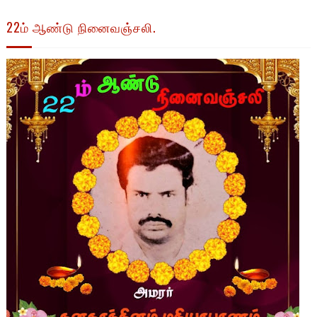
22ம் ஆண்டு நினைவஞ்சலி.