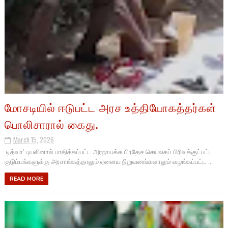
மோசடியில் ஈடுபட்ட அரச உத்தியோகத்தர்கள்
பொலிசாரால் கைது.
March 15, 2026
டித்வா’ புயலினால் பாதிக்கப்பட்ட அரநாயக்க பிரதேச செயலகப் பிரிவுக்குட்பட்ட
குடும்பங்களுக்கு அரசாங்கத்தாலும் ஏனைய நிறுவனங்களாலும் வழங்கப்பட்ட ...
READ MORE