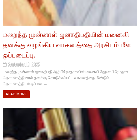
மறைந்த முன்னாள் ஜனாதிபதியின் மனைவி
தனக்கு வழங்கிய வாகனத்தை அரசிடம் மீள
ஒப்படைப்பு.
September 13, 2025
மறைந்த முன்னாள் ஜனாதிபதி ஆர் பிரேமதாசவின் மனைவி ஹேமா பிரேமதாச,
அரசாங்கத்தினால் தனக்கு கொடுக்கப்பட்ட வாகனத்தை மீண்டும்
அரசாங்கத்திடம் ஒப்படை...
READ MORE