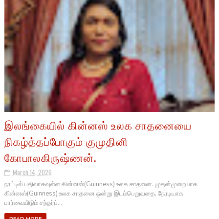
இலங்கையில் கின்னஸ் உலக சாதனையை
நிகழ்த்தப்போகும் குமுதினி
கோபாலகிருஷ்ணன்.
March 14, 2026
நாட்டில் பதிவாகவுள்ள கின்னஸ்(Guinness) உலக சாதனை. முதன்முறையாக
கின்னஸ்(Guinness) உலக சாதனை ஒன்று இடம்பெறுவதை, நேரடியாக
பார்வையிடும் சந்தர்ப்...