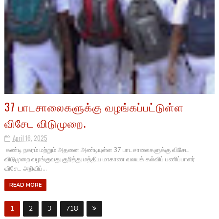
37 பாடசாலைகளுக்கு வழங்கப்பட்டுள்ள
விசேட விடுமுறை.
April 16, 2025
கண்டி நகரம் மற்றும் அதனை அண்டியுள்ள 37 பாடசாலைகளுக்கு விசேட
விடுமுறை வழங்குவது குறித்து மத்திய மாகாண வலயக் கல்விப் பணிப்பாளர்
விசேட அறிவிப்...
READ MORE
1
2
3
718