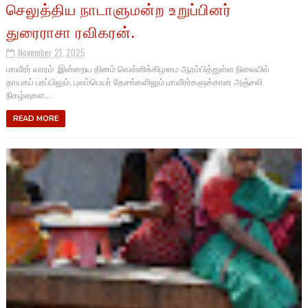
செலுத்திய நாடாளுமன்ற உறுப்பினர்
துரைராசா ரவிகரன்.
November 21, 2025
மாவீரர் வாரம் இன்றைய தினம் வெள்ளிக்கிழமை ஆரம்பித்துள்ள நிலையில்
தாயகப் பரப்பிலும், புலம்பெயர் தேசங்களிலும் மாவீரர்களுக்கான அஞ்சலி
நிகழ்வுகள...
READ MORE