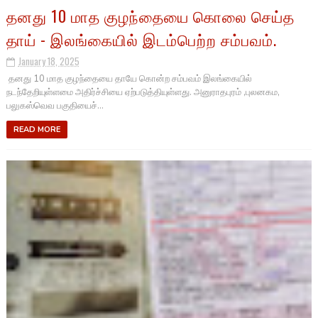
தனது 10 மாத குழந்தையை கொலை செய்த
தாய் - இலங்கையில் இடம்பெற்ற சம்பவம்.
January 18, 2025
தனது 10 மாத குழந்தையை தாயே கொன்ற சம்பவம் இலங்கையில்
நடந்தேறியுள்ளமை அதிர்ச்சியை ஏற்படுத்தியுள்ளது. அனுராதபுரம் ,புலனகம,
பலுகஸ்வெவ பகுதியைச்...
READ MORE