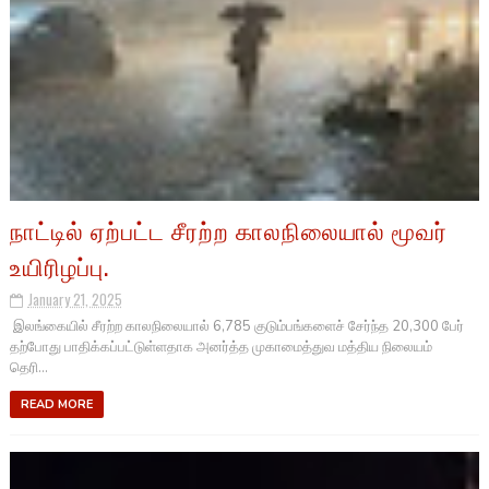
நாட்டில் ஏற்பட்ட சீரற்ற காலநிலையால் மூவர்
உயிரிழப்பு.
January 21, 2025
இலங்கையில் சீரற்ற காலநிலையால் 6,785 குடும்பங்களைச் சேர்ந்த 20,300 பேர்
தற்போது பாதிக்கப்பட்டுள்ளதாக அனர்த்த முகாமைத்துவ மத்திய நிலையம்
தெரி...
READ MORE