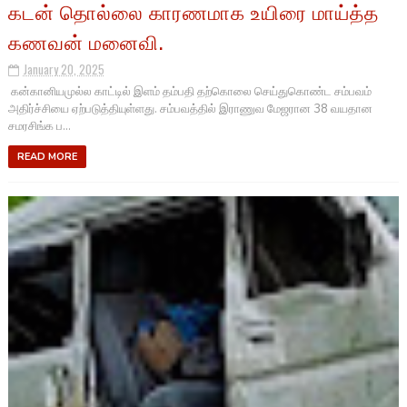
கடன் தொல்லை காரணமாக உயிரை மாய்த்த
கணவன் மனைவி.
January 20, 2025
கன்கானியமுல்ல காட்டில் இளம் தம்பதி தற்கொலை செய்துகொண்ட சம்பவம்
அதிர்ச்சியை ஏற்படுத்தியுள்ளது. சம்பவத்தில் இராணுவ மேஜரான 38 வயதான
சமரசிங்க ப...
READ MORE