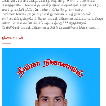
அப்பாவே . உம் பாசமொழி கேளாது இரு பத்து இரண்டு ஆண்டுகள்
கரைந்தனவே , வேலைக்கு சென்ற அப்பா வருவாரென வழிமேல் விழி
வைத்து காத்திருந்தோமே . உங்கள் பிரிவறிந்து உணர்வற்ற
மரங்களானோமே , ஈழம் ஈழம் என்று சண்டை பிடித்திரே உங்கள்
சண்டையில் ஒன்றுமே அறியாத எங்கள் அப்பாவை பலிக்கடாவாக்கியது
ஏனோ ! எப்போ கண்போம் எம் தெய்வத்தை??? தேடுகிறோம்
தேடுகிறோம் எங்கள் அப்பாவை பூமியில் காணவில்லை இன்று வரை...
நினைவுடன்.