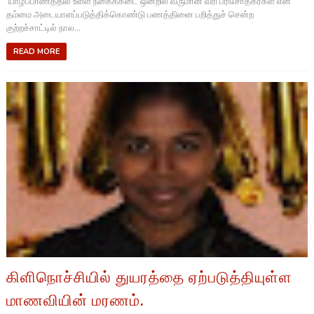
யாழ்ப்பாணத்தில் உள்ள நகைக்கடை ஒன்றில் வருமான வரி பரிசோதகர்கள் என
தம்மை அடையாளப்படுத்திக்கொண்டு பணத்தினை பறித்துச் சென்ற
குற்றச்சாட்டில் நால...
READ MORE
கிளிநொச்சியில் துயரத்தை ஏற்படுத்தியுள்ள
மாணவியின் மரணம்.