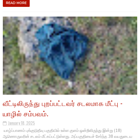
READ MORE
வீட்டிலிருந்து புறப்பட்டவர் சடலமாக மீட்பு -
யாழில் சம்பவம்.
January 18, 2025
யாழ்ப்பாணம் புங்குடுதீவு பகுதியில் உள்ள குளம் ஒன்றிலிருந்து இன்று (18)
ஆணொருவரின் சடலம் மீட்கப்பட்டுள்ளது. அப்பகுதியைச் சேர்ந்த 38 வயதுடைய