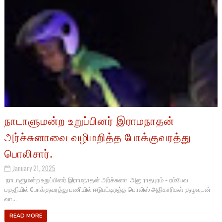
நாடாளுமன்ற உறுப்பினர் இராமநாதன்
அர்ச்சுனாவை வழிமறித்த போக்குவரத்து
பொலிசார்.
January 21, 2025
நாடாளுமன்ற உறுப்பினர் இராமநாதன் அர்ச்சுனா அனுராதபுரம் - ரம்பேவ
பகுதியில் போக்குவரத்து பணியில் ஈடுபட்டிருந்த பொலிஸ் அதிகாரிகள் குழுவுடன்
வா...
READ MORE