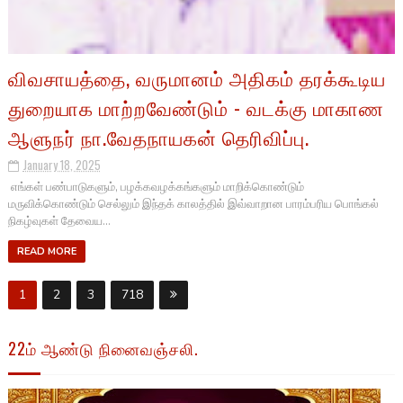
விவசாயத்தை, வருமானம் அதிகம் தரக்கூடிய
துறையாக மாற்றவேண்டும் - வடக்கு மாகாண
ஆளுநர் நா.வேதநாயகன் தெரிவிப்பு.
January 18, 2025
எங்கள் பண்பாடுகளும், பழக்கவழக்கங்களும் மாறிக்கொண்டும்
மருவிக்கொண்டும் செல்லும் இந்தக் காலத்தில் இவ்வாறான பாரம்பரிய பொங்கல்
நிகழ்வுகள் தேவைய...
READ MORE
1
2
3
718
22ம் ஆண்டு நினைவஞ்சலி.