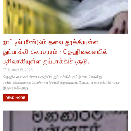
நாட்டில் மீண்டும் தலை தூக்கியுள்ள
துப்பாக்கி கலாசாரம் - தெஹிவளையில்
பதிவாகியுள்ள துப்பாக்கிச் சூடு.
January 19, 2025
தெஹிவளை கல்கிசை பகுதியில் துப்பாக்கிச் சூட்டு சம்பமொன்று
பதிவாகியுள்ளதாக பொலிஸார் தெரிவித்துள்ளனர். மோட்டார் சைக்கிளில் வந்த
இருவர் மற்றொரு...
READ MORE