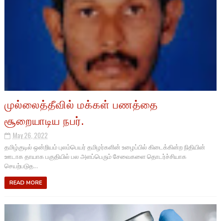
முல்லைத்தீவில் மக்கள் பணத்தை
சூறையாடிய நபர்.
May 26, 2022
தமிழ்குடில் ஒன்றியம் புலம்பெயர் தமிழர்களின் உழைப்பில் கிடைக்கின்ற நிதியின்
ஊடாக தாயாக பகுதியில் பல அளப்பெரும் சேவைகளை தொடர்ச்சியாக
செயற்படுத...
READ MORE