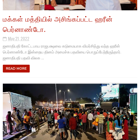
மக்கள் மத்தியில் அசிங்கப்பட்ட ஹரீன்
பெர்னாண்டோ.
May 21, 2022
ஜனாதிபதி கோட்டபாய ராஜபக்ஷவை கடுமையாக விமர்சித்து வந்த ஹரீன்
பெர்னாண்டோ இன்றைய தினம் அமைச்சு பதவியை பொறுப்பேற்றிருந்தார்.
ஜனாதிபதி பதவி விலக ...
READ MORE