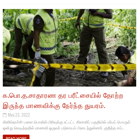
க.பொ.த.சாதாரண தர பரீட்சையில் தோற்ற
இருந்த மாணவிக்கு நேர்ந்த துயரம்.
May 23, 2022
கிளிநொச்சி-பளை பொலிஸ் பிரிவுக்கு உட்பட்ட கிளாலிப் பகுதியில் மர்மப் பொருள்
ஒன்று வெடித்ததில் மாணவி ஒருவர் படுகாயம் அடைந்துள்ளார். குறித்த சம்...
READ MORE