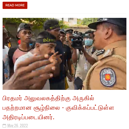
READ MORE
பிரதமர் அலுவலகத்திற்கு அருகில்
பதற்றமான சூழ்நிலை - குவிக்கப்பட்டுள்ள
அதிரடிப்படையினர்.
May 26, 2022