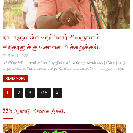
நாடாளுமன்ற உறுப்பினர் சிவஞானம்
சிறீதரனுக்கு கொலை அச்சுறுத்தல்.
May 21, 2022
கிளிநொச்சி - முரசுமோட்டைப்பகுதியில் சட்டவிரோத மணல் அகழ்வில் ஈடுபட்டு
வரும் மணல் மாபியாக்களால் தமிழ்த் தேசியக் கூட்டமைப்பின் நாடாளுமன்ற உறு...
READ MORE
1
2
3
718
22ம் ஆண்டு நினைவஞ்சலி.