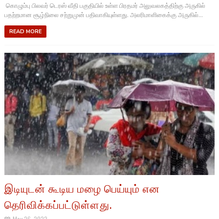
கொழும்பு பிலவர் டெரஸ் வீதி பகுதியில் உள்ள பிரதமர் அலுவலகத்திற்கு அருகில்
பதற்றமான சூழ்நிலை சற்றுமுன் பதிவாகியுள்ளது. அலரிமாளிகைக்கு அருகில்...
READ MORE
இடியுடன் கூடிய மழை பெய்யும் என
தெரிவிக்கப்பட்டுள்ளது.