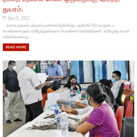
துயரம்.
May 25, 2022
தகாத உறவால் புத்தளம் வண்ணாத்திவில்லு பகுதியில் 50 வயதுடைய
பெண்ணொருவர் உயிரிழந்துள்ளதாக பொலிஸார் தெரிவித்தனர். உயிரிழந்த பெண்
கள்ளக்கணவரு...
READ MORE