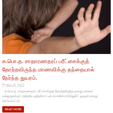
க.பொ.த. சாதாரணதரப் பரீட்சைக்குத்
தோற்றவிருந்த மாணவிக்கு தந்தையால்
நேர்ந்த துயரம்.
May 25, 2022
க.பொ.த. சாதாரணதரப் பரீட்சைக்குத் தோற்றவிருந்த தனது மகளை
வல்லுறவுக்குட்படுத்திய குற்றச்சாட்டில் பொலிஸ் சார்ஜென்ட் ஒருவர் கைது
செய்யப்பட்டு...
READ MORE