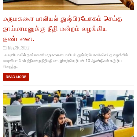
மருமகளை பாலியல் துஷ்பிரயோகம் செய்த
தாய்மாமனுக்கு நீதி மன்றம் வழங்கிய
தண்டனை.
May 25, 2022
வவுனியாவில் தாய்மாமன் மருமகளை பாலியல் துஷ்பிரயோகம் செய்த வழக்கில்
வவுனியா மேல் நீதிமன்ற நீதிபதி மா. இளஞ்செழியன் 10 ஆண்டுகள் கடூழிய
சிறைத்த...
READ MORE