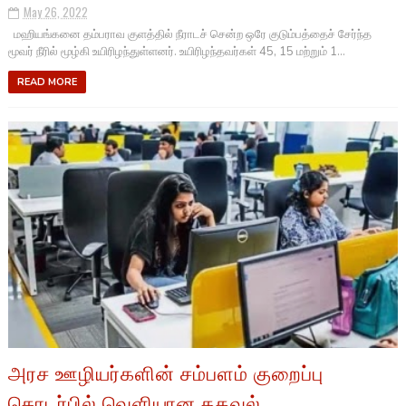
May 26, 2022
மஹியங்கனை தம்பராவ குளத்தில் நீராடச் சென்ற ஒரே குடும்பத்தைச் சேர்ந்த
மூவர் நீரில் மூழ்கி உயிரிழந்துள்ளனர். உயிரிழந்தவர்கள் 45, 15 மற்றும் 1...
READ MORE
அரச ஊழியர்களின் சம்பளம் குறைப்பு
தொடர்பில் வெளியான தகவல்.