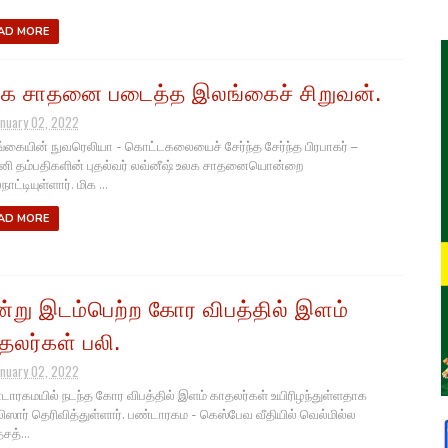
AD MORE
க சாதனை படைத்த இலங்கைச் சிறுவன்.
anuary 02, 2022
கையின் நுவரெலியா - கொட்டகலையைச் சேர்ந்த சேர்ந்த பிரபாகர் –
னி தம்பதிகளின் புதல்வர் லவ்னீஷ் உலக சாதனையொன்றை
ாட்டியுள்ளார். மிக ...
AD MORE
்று இடம்பெற்ற கோர விபத்தில் இளம்
தலர்கள் பலி.
anuary 02, 2022
ாரகமயில் நடந்த கோர விபத்தில் இளம் காதலர்கள் உயிரிழந்துள்ளதாக
ஸார் தெரிவித்துள்ளார். பண்டாரகம - கெஸ்பேவ வீதியில் வெல்மில்ல
சத்...