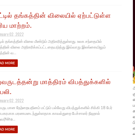
ட்டில் தங்கத்தின் விலையில் ஏற்பட்டுள்ள
ரிய மாற்றம்.
anuary 02, 2022
டில் தங்கத்தின் விலை மீண்டும் அதிகரித்துள்ளது. உலக சந்தையில்
த்தின் விலை அதிகரிக்கப்பட்டதையடுத்து இவ்வாறு இலங்கையிலும்
்தின் வ...
AD MORE
துவருடத்தன்று மாத்திரம் விபத்துக்களில்
அ
 பலி.
க
எ
anuary 02, 2022
வருடமான நேற்றையதினம் மட்டும் பல்வேறு விபத்துக்களில் சிக்கி 18 பேர்
ாபகரமாக மரணமடைந்துள்ளதாக காவல்துறை பேச்சாளர் நிஹால்
வ
ுவ(Niha...
ப
எ
AD MORE