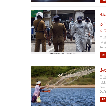
கி
ஒன
வா
J
கிளி
போது
RE
மீ
J
மீன்
கடும
தெரிவ
RE