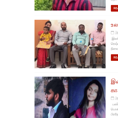
RE
உல
J
இலங்
ரெஷ்
நிலைந
RE
இன
கா
J
பண்ட
பொலி
பிரதே