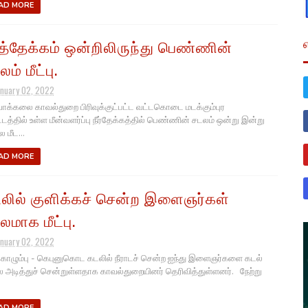
AD MORE
ர்த்தேக்கம் ஒன்றிலிருந்து பெண்ணின்
ம் மீட்பு.
anuary 02, 2022
க்கலை காவல்துறை பிரிவுக்குட்பட்ட வட்டகொடை மடக்கும்புர
டத்தில் உள்ள மீன்வளர்ப்பு நீர்தேக்கத்தில் பெண்ணின் சடலம் ஒன்று இன்று
 மீட...
AD MORE
லில் குளிக்கச் சென்ற இளைஞர்கள்
லமாக மீட்பு.
anuary 02, 2022
கொழும்பு - கெபுனுகொட கடலில் நீராடச் சென்ற ஐந்து இளைஞர்களை கடல்
அடித்துச் சென்றுள்ளதாக காவல்துறையினர் தெரிவித்துள்ளனர். நேற்று
.
AD MORE