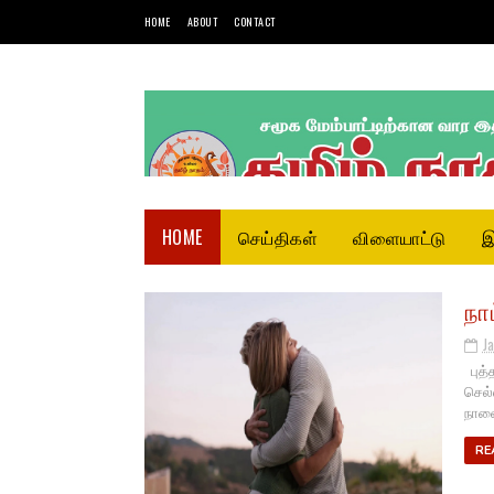
HOME
ABOUT
CONTACT
HOME
செய்திகள்
விளையாட்டு
இ
நா
J
புத்
செல்
நாளை
RE