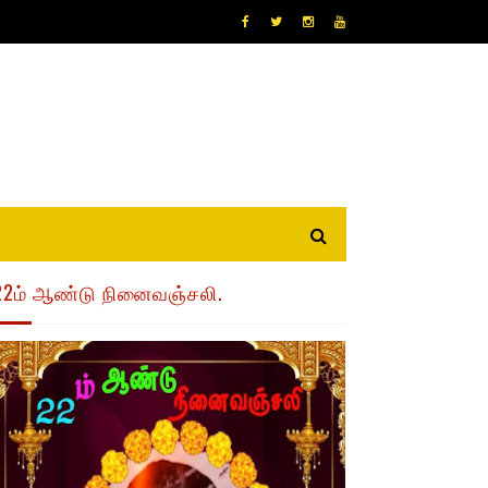
22ம் ஆண்டு நினைவஞ்சலி.