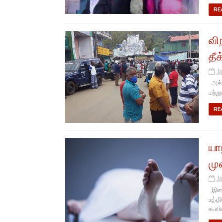
RE
வி
தீ
J
அக்க
மற்ற
RE
யா
மு
J
இளவா
உத்த
கூவில