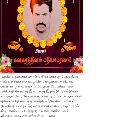
ன்பில் உருவமாய் பண்பில் சிகரமாய் குடும்பத்தின்
ுலவிளக்காய் எம் வாழ்வில் மெழுகுவர்த்தியாய்
ம்மை வாழ வைத்த எம் அருமை அப்பாவே . உம்
பாசமொழி கேளாது இரு பத்து இரண்டு ஆண்டுகள்
கரைந்தனவே , வேலைக்கு சென்ற அப்பா வருவாரென
ழிமேல் விழி வைத்து காத்திருந்தோமே . உங்கள்
ிரிவறிந்து உணர்வற்ற மரங்களானோமே , ஈழம் ஈழம்
ன்று சண்டை பிடித்திரே உங்கள் சண்டையில்
ஒன்றுமே அறியாத எங்கள் அப்பாவை