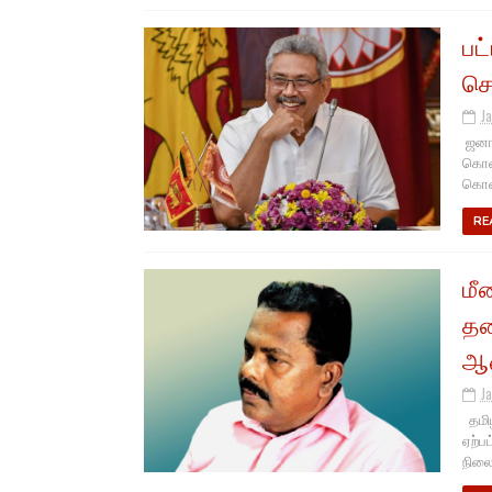
பட
செ
J
ஜனா
கொள்
கொள்
RE
மீ
தல
ஆன
J
தமிழ
ஏற்ப
நிலைய