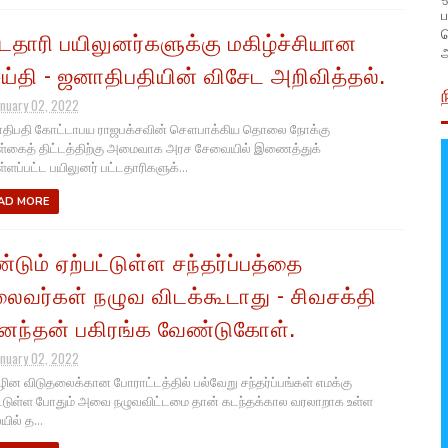
ப
்டதாரி பயிலுனர்களுக்கு மகிழ்ச்சியான
அ
ய்தி - ஜனாதிபதியின் விசேட அறிவித்தல்.
anuary 02, 2022
திபதி கோட்டாபய ராஜபக்சவின் சௌபாக்கிய தொலை நோக்கு
கைத் திட்டத்திற்கு அமைவாக அரச சேவையில் இணைத்துக்
ளப்பட்ட பயிலுனர் பட்டதாரிகளுக்...
AD MORE
ண்டும் ஏற்பட்டுள்ள சந்தர்ப்பத்தை
ைவர்கள் நழுவ விடக்கூடாது - சிவசக்தி
ந்தன் பகிரங்க வேண்டுகோள்.
anuary 02, 2022
ின விடுதலைக்கான போராட்டத்தில் பல்வேறு சந்தர்ப்பங்கள் எமக்கு
ட்டுள்ள போதும் அவை நழுவவிட்டமை தான் கடந்தக்கால வரலாறாக உள்ள
ில் த...