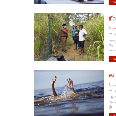
RE
நீ
சடல
J
தலவா
தோட்
காலை
RE
கட
சட
J
நீர்
அலை 
இட..
RE