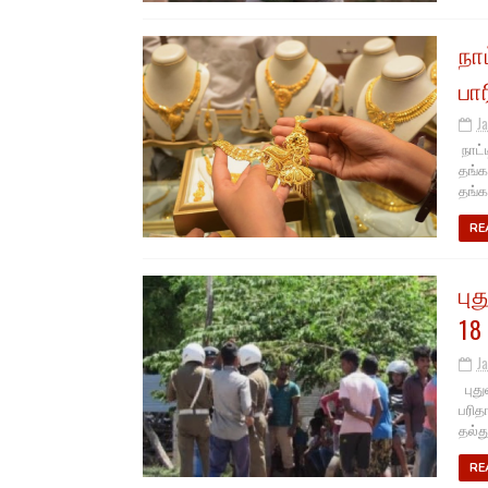
நா
பா
J
நாட்
தங்க
தங்கத
RE
பு
18
J
புது
பரித
தல்த
RE