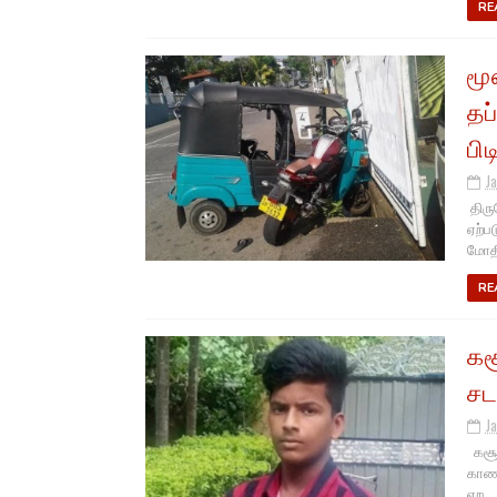
RE
மூ
தப
பி
J
திரு
ஏற்ப
மோதி
RE
கச
சட
J
கசூர
காணா
ஏற...