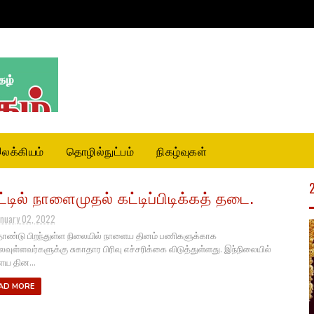
லக்கியம்
தொழில்நுட்பம்
நிகழ்வுகள்
ட்டில் நாளைமுதல் கட்டிப்பிடிக்கத் தடை.
anuary 02, 2022
தாண்டு பிறந்துள்ள நிலையில் நாளைய தினம் பணிகளுக்காக
லவுள்ளவர்களுக்கு சுகாதார பிரிவு எச்சரிக்கை விடுத்துள்ளது. இந்நிலையில்
ய தின...
AD MORE