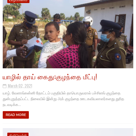
யாழ்ப்பாணம்
யாழில் தாய் கைது:குழந்தை மீட்பு!
March 02, 2021
யாழ். வேளாங்கன்னி தோட்டம் பகுதியில் தாயொருவரால் பச்சிளங் குழந்தை
துன்புறுத்தப்பட்ட நிலையில் இன்று அக் குழந்தை ஊடகவியலாளர்களது துரித
நடவடிக்க...
READ MORE
கிளிநொச்சி