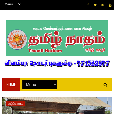
HOME
யாழ்ப்பாணம்