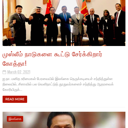
முஸ்லீம் நாடுகளை கூட்டு சேர்க்கிறார்
கோத்தா!
March 02, 2021
ஐ.நா. மனித உரிமைகள் பேரவையில் இலங்கை நெருக்கடியைச் சந்தித்துள்ள
நிலையில், சீனாவில் பல வெளிநாட்டுத் தூதுவர்களைச் சந்தித்து ஆதரவைக்
கோரியிருக்...
READ MORE
இலங்கை