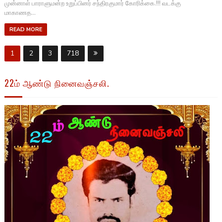
முன்னாள் பாராளுமன்ற உறுப்பினர் சந்திரகுமார் கோரிக்கை.!!! வடக்கு
மாகாணத...
READ MORE
1
2
3
718
22ம் ஆண்டு நினைவஞ்சலி.