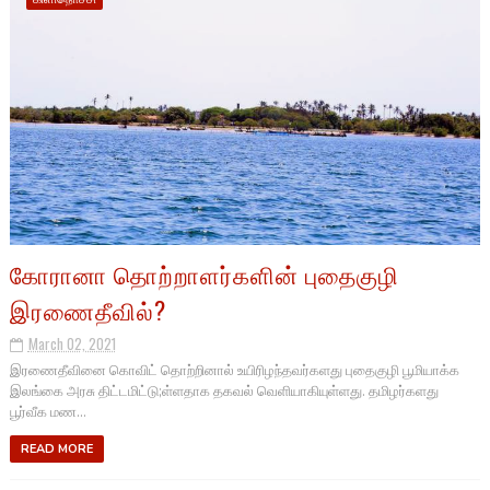
கோரானா தொற்றாளர்களின் புதைகுழி
இரணைதீவில்?
March 02, 2021
இரணைதீவினை கொவிட் தொற்றினால் உயிரிழந்தவர்களது புதைகுழி பூமியாக்க
இலங்கை அரசு திட்டமிட்டு;ள்ளதாக தகவல் வெளியாகியுள்ளது. தமிழர்களது
பூர்வீக மண...
READ MORE