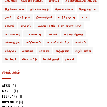
செய்திகள் : சிவகுமார் திவியா.
சோதிடம்
தகவல்-சிவகுமார் திவியா.
திருகோணமலை
துப்பாக்கிச்சூடு
தென்னிலங்கை
தொழில்நுட்பம்
நாவல்
நிகழ்வுகள்
நினைவஞ்சலி
படத்தொகுப்பு
பாடல்
பிரான்ஸ்
புத்தளம்
புலமைப் பரிசில் பரீட்சை வழிகாட்டிகள்
மட்டக்களப்பு
மட்டக்களப்பு.
மன்னார்
மாந்தை கிழக்கு
முல்லைத்தீவு
யாழ்ப்பாணம்
வடமராட்சி கிழக்கு
வணிகம்
வத்தேகம
வவுனியா
வானிலை
விஞ்ஞானம்
விழிப்புணர்வு
விளம்பரம்
விளையாட்டு
வெடுக்குநாறி
ஜப்பான்
வைப்பகம்
APRIL
(4)
MARCH
(8)
FEBRUARY
(1)
NOVEMBER
(4)