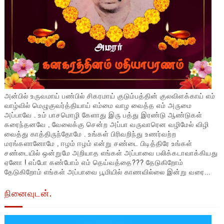
அன்பில் உருவமாய் பண்பில் சிகரமாய் குடும்பத்தின் குலவிளக்காய் எம்
வாழ்வில் மெழுகுவர்த்தியாய் எம்மை வாழ வைத்த எம் அருமை
அப்பாவே . உம் பாசமொழி கேளாது இரு பத்து இரண்டு ஆண்டுகள்
கரைந்தனவே , வேலைக்கு சென்ற அப்பா வருவாரென வழிமேல் விழி
வைத்து காத்திருந்தோமே . உங்கள் பிரிவறிந்து உணர்வற்ற
மரங்களானோமே , ஈழம் ஈழம் என்று சண்டை பிடித்திரே உங்கள்
சண்டையில் ஒன்றுமே அறியாத எங்கள் அப்பாவை பலிக்கடாவாக்கியது
ஏனோ ! எப்போ கண்போம் எம் தெய்வத்தை??? தேடுகிறோம்
தேடுகிறோம் எங்கள் அப்பாவை பூமியில் காணவில்லை இன்று வரை...
நினைவுடன்.