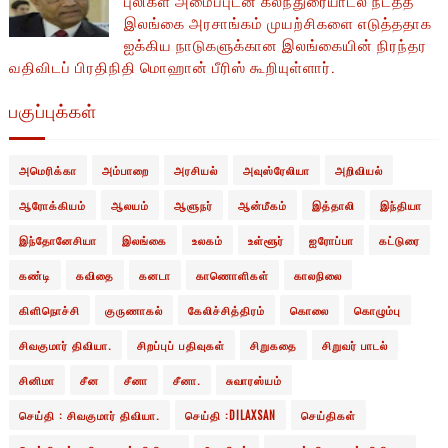
புலிகள் அமைப்புடன் கலந்துரையாடல் நடத்த
இலங்கை அரசாங்கம் முயற்சிகளை எடுத்ததாக
ஐக்கிய நாடுகளுக்கான இலங்கையின் நிரந்தர
வதிவிடப் பிரதிநிதி மொஹான் பீரிஸ் கூறியுள்ளார்.
பகுப்புக்கள்
அமெரிக்கா
அம்பாறை
அரசியல்
அவுஸ்ரேலியா
அறிவியல்
ஆரோக்கியம்
ஆலயம்
ஆளுநர்
ஆன்மீகம்
இத்தாலி
இந்தியா
இந்தோனேசியா
இலங்கை
உலகம்
உள்ளூர்
ஐரோப்பா
கட்டுரை
கண்டி
கவிதை
கனடா
காணொளிகள்
காலநிலை
கிளிநொச்சி
குருணாகல்
கேலிச்சித்திரம்
கொலை
கொழும்பு
சிவகுமார் திவியா.
சிறப்புப் பதிவுகள்
சிறுகதை
சிறுவர் பாடல்
சினிமா
சீன
சீனா
சீனா.
சுவாரஸ்யம்
செய்தி : சிவகுமார் திவியா.
செய்தி :DILAXSAN
செய்திகள்