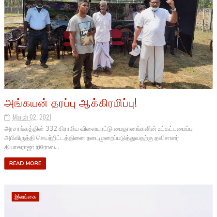
அங்கயன் தரப்பு ஆக்கிரமிப்பு!
March 02, 2021
அரசாங்கத்தின் 332 கிராமிய விளையாட்டு மைதானங்களின் உட்கட்டமைப்பு
அபிவிருத்தி செயற்றிட்டத்தினை நடைமுறைப்படுத்துவதற்கு தவிசாளர்
தியாகராஜா நிரோஸ...
READ MORE
இலங்கை