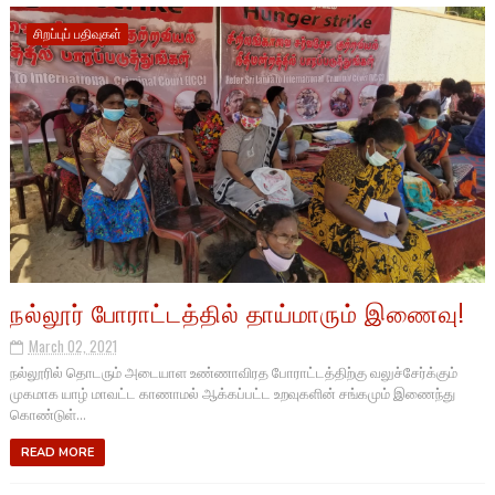
சிறப்புப் பதிவுகள்
நல்லூர் போராட்டத்தில் தாய்மாரும் இணைவு!
March 02, 2021
நல்லூரில் தொடரும் அடையாள உண்ணாவிரத போராட்டத்திற்கு வலுச்சேர்க்கும்
முகமாக யாழ் மாவட்ட காணாமல் ஆக்கப்பட்ட உறவுகளின் சங்கமும் இணைந்து
கொண்டுள்...
READ MORE