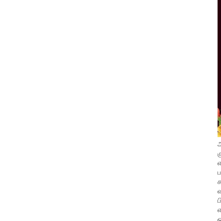
அ
க
எ
வ
ப
எ