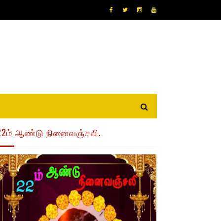
22ம் ஆண்டு நினைவஞ்சலி.