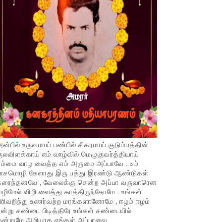
ன்பில் உருவமாய் பண்பில் சிகரமாய் குடும்பத்தின்
ுலவிளக்காய் எம் வாழ்வில் மெழுகுவர்த்தியாய்
ம்மை வாழ வைத்த எம் அருமை அப்பாவே . உம்
பாசமொழி கேளாது இரு பத்து இரண்டு ஆண்டுகள்
கரைந்தனவே , வேலைக்கு சென்ற அப்பா வருவாரென
ழிமேல் விழி வைத்து காத்திருந்தோமே . உங்கள்
ிரிவறிந்து உணர்வற்ற மரங்களானோமே , ஈழம் ஈழம்
ன்று சண்டை பிடித்திரே உங்கள் சண்டையில்
ஒன்றுமே அறியாத எங்கள் அப்பாவை