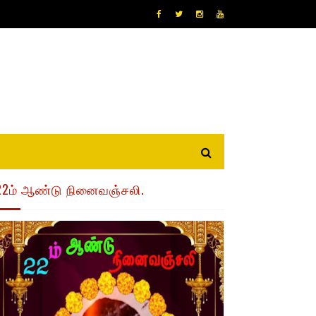
22ம் ஆண்டு நினைவஞ்சலி.