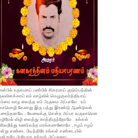
ன்பில் உருவமாய் பண்பில் சிகரமாய் குடும்பத்தின்
ுலவிளக்காய் எம் வாழ்வில் மெழுகுவர்த்தியாய்
ம்மை வாழ வைத்த எம் அருமை அப்பாவே . உம்
பாசமொழி கேளாது இரு பத்து இரண்டு ஆண்டுகள்
கரைந்தனவே , வேலைக்கு சென்ற அப்பா வருவாரென
ழிமேல் விழி வைத்து காத்திருந்தோமே . உங்கள்
ிரிவறிந்து உணர்வற்ற மரங்களானோமே , ஈழம் ஈழம்
ன்று சண்டை பிடித்திரே உங்கள் சண்டையில்
ஒன்றுமே அறியாத எங்கள் அப்பாவை