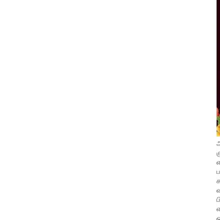
அ
க
எ
வ
ப
எ