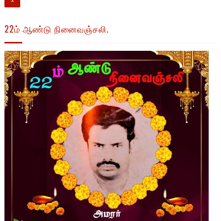
22ம் ஆண்டு நினைவஞ்சலி.