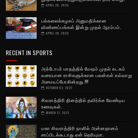
APRIL 28, 2026
பல்கலைக்கழகப் அனுமதிக்கான
விண்ணப்பங்கள் இன்று முதல் ஆரம்பம்.
APRIL 28, 2026
RECENT IN SPORTS
அக்டோபர் மாதத்தில் மேஷம் முதல் கடகம்
வரையான ராசிகளுக்கான பலன்கள் எவ்வாறு
அமையப்போகின்றது.!!!
OCTOBER 02, 2021
சிவராத்திரி தினத்தில் தவிர்க்க வேண்டிய
உணவுகள்.
MARCH 11, 2021
மகா சிவராத்திரி நாளில் அன்னதானம்
சாப்பிடக்கூடாது ஏன் தெரியுமா.