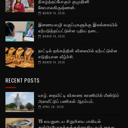
நிகழ்த்தப்போகும் குமுதினி
கோபாலகிருஷ்ணன்.
MARCH 14, 2026
இணையவழி வகுப்புகளுக்கு இலங்கையில்
ஏற்படுத்தப்பட்டுள்ள புதிய தடை.
MARCH 14, 2026
நாட்டில் தங்கத்தின் விலையில் ஏற்பட்டுள்ள
சடுதியான வீழ்ச்சி.
MARCH 14, 2026
RECENT POSTS
யாழ். தையிட்டி விகாரை காணியில் மீண்டும்
அளவீட்டுப் பணிகள் ஆரம்பம்.
APRIL 28, 2026
15 வயதுடைய சிறுமியை பாலியல்
துஷ்பிரயோகத்துக்குள்ளாகிய நபர் கைது.