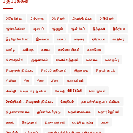
பகுப்புக்கள்
அமெரிக்கா
அம்பாறை
அரசியல்
அவுஸ்ரேலியா
அறிவியல்
ஆரோக்கியம்
ஆலயம்
ஆளுநர்
ஆன்மீகம்
இத்தாலி
இந்தியா
இந்தோனேசியா
இலங்கை
உலகம்
உள்ளூர்
ஐரோப்பா
கட்டுரை
கண்டி
கவிதை
கனடா
காணொளிகள்
காலநிலை
கிளிநொச்சி
குருணாகல்
கேலிச்சித்திரம்
கொலை
கொழும்பு
சிவகுமார் திவியா.
சிறப்புப் பதிவுகள்
சிறுகதை
சிறுவர் பாடல்
சினிமா
சீன
சீனா
சீனா.
சுவாரஸ்யம்
செய்தி : சிவகுமார் திவியா.
செய்தி :DILAXSAN
செய்திகள்
செய்திகள் : சிவகுமார் திவியா.
சோதிடம்
தகவல்-சிவகுமார் திவியா.
திருகோணமலை
துப்பாக்கிச்சூடு
தென்னிலங்கை
தொழில்நுட்பம்
நாவல்
நிகழ்வுகள்
நினைவஞ்சலி
படத்தொகுப்பு
பாடல்
பிரான்ஸ்
புத்தளம்
புலமைப் பரிசில் பரீட்சை வழிகாட்டிகள்