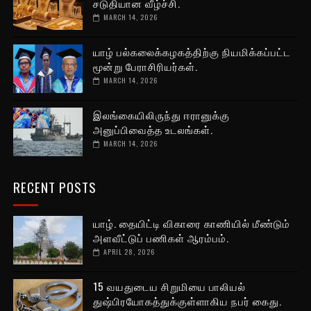
சடுதியான வீழ்ச்சி.
MARCH 14, 2026
யாழ் பல்கலைக்கழகத்திற்கு நியமிக்கப்பட்ட
மூன்று பேராசிரியர்கள்.
MARCH 14, 2026
இலங்கையிலிருந்து ஈரானுக்கு
அனுப்பிவைத்த உடலங்கள்.
MARCH 14, 2026
RECENT POSTS
யாழ். தையிட்டி விகாரை காணியில் மீண்டும்
அளவீட்டுப் பணிகள் ஆரம்பம்.
APRIL 28, 2026
15 வயதுடைய சிறுமியை பாலியல்
துஷ்பிரயோகத்துக்குள்ளாகிய நபர் கைது.