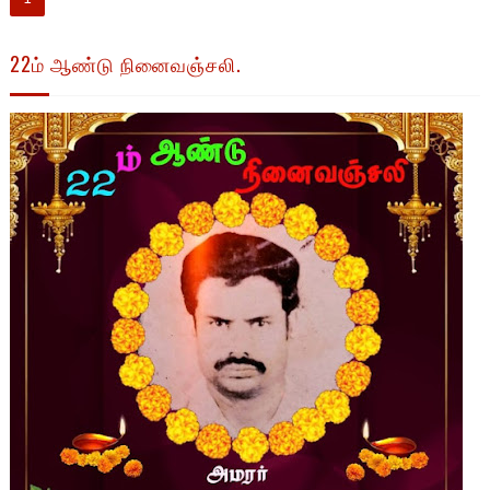
22ம் ஆண்டு நினைவஞ்சலி.