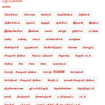
பகுப்புக்கள்
அமெரிக்கா
அம்பாறை
அரசியல்
அவுஸ்ரேலியா
அறிவியல்
ஆரோக்கியம்
ஆலயம்
ஆளுநர்
ஆன்மீகம்
இத்தாலி
இந்தியா
இந்தோனேசியா
இலங்கை
உலகம்
உள்ளூர்
ஐரோப்பா
கட்டுரை
கண்டி
கவிதை
கனடா
காணொளிகள்
காலநிலை
கிளிநொச்சி
குருணாகல்
கேலிச்சித்திரம்
கொலை
கொழும்பு
சிவகுமார் திவியா.
சிறப்புப் பதிவுகள்
சிறுகதை
சிறுவர் பாடல்
சினிமா
சீன
சீனா
சீனா.
சுவாரஸ்யம்
செய்தி : சிவகுமார் திவியா.
செய்தி :DILAXSAN
செய்திகள்
செய்திகள் : சிவகுமார் திவியா.
சோதிடம்
தகவல்-சிவகுமார் திவியா.
திருகோணமலை
துப்பாக்கிச்சூடு
தென்னிலங்கை
தொழில்நுட்பம்
நாவல்
நிகழ்வுகள்
நினைவஞ்சலி
படத்தொகுப்பு
பாடல்
பிரான்ஸ்
புத்தளம்
புலமைப் பரிசில் பரீட்சை வழிகாட்டிகள்