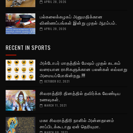
APRIL 28, 2026
பல்கலைக்கழகப் அனுமதிக்கான
விண்ணப்பங்கள் இன்று முதல் ஆரம்பம்.
APRIL 28, 2026
RECENT IN SPORTS
அக்டோபர் மாதத்தில் மேஷம் முதல் கடகம்
வரையான ராசிகளுக்கான பலன்கள் எவ்வாறு
அமையப்போகின்றது.!!!
OCTOBER 02, 2021
சிவராத்திரி தினத்தில் தவிர்க்க வேண்டிய
உணவுகள்.
MARCH 11, 2021
மகா சிவராத்திரி நாளில் அன்னதானம்
சாப்பிடக்கூடாது ஏன் தெரியுமா.
MARCH 08, 2021